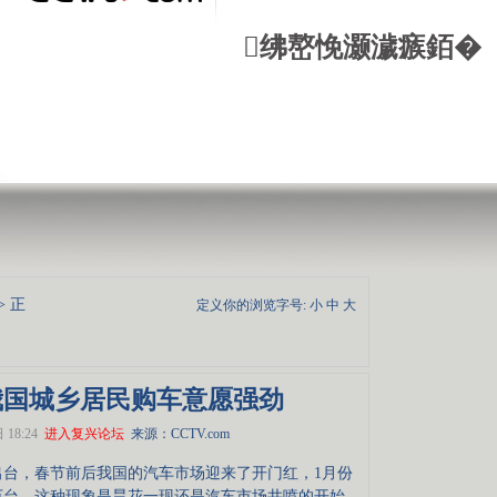
绋嶅悗灏濊瘯銆�
> 正
定义你的浏览字号:
小
中
大
我国城乡居民购车意愿强劲
18:24
进入复兴论坛
来源：CCTV.com
，春节前后我国的汽车市场迎来了开门红，1月份
万台。这种现象是昙花一现还是汽车市场井喷的开始