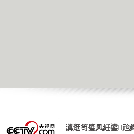
瀵逛笉璧凤紝鍙兘