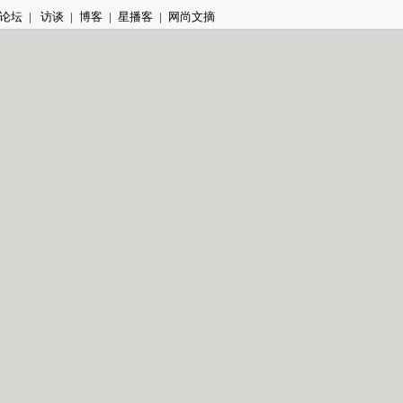
论坛
|
访谈
|
博客
|
星播客
|
网尚文摘