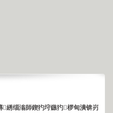
鏄綉缁滃師鍥犳垨鏃犳椤甸潰锛岃