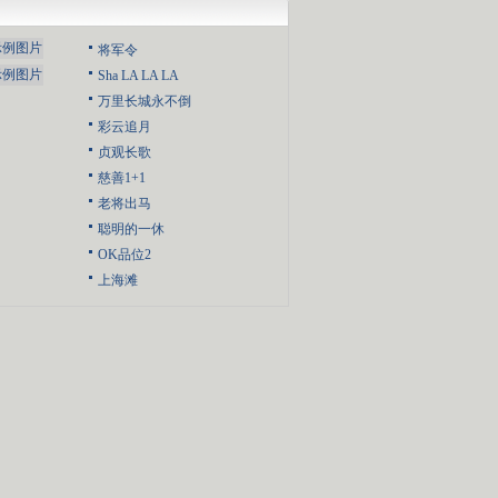
将军令
Sha LA LA LA
万里长城永不倒
彩云追月
贞观长歌
慈善1+1
老将出马
聪明的一休
OK品位2
上海滩