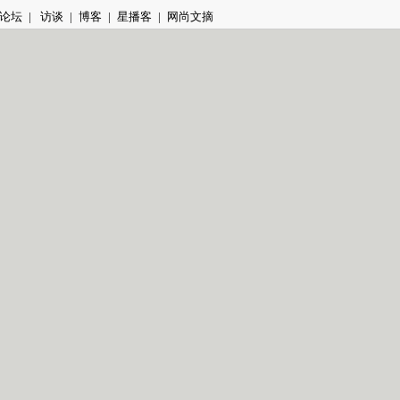
论坛
|
访谈
|
博客
|
星播客
|
网尚文摘