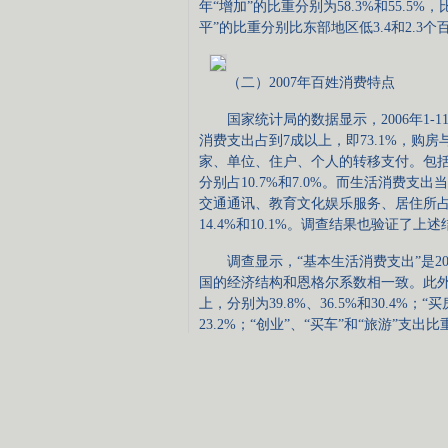
年“增加”的比重分别为58.3%和55.5%
平”的比重分别比东部地区低3.4和2.3
（二）2007年百姓消费特点
国家统计局的数据显示，2006年1-1
消费支出占到7成以上，即73.1%，购
家、单位、住户、个人的转移支付。包
分别占10.7%和7.0%。而生活消费
交通通讯、教育文化娱乐服务、居住所占比例分别
14.4%和10.1%。调查结果也验证了上
调查显示，“基本生活消费支出”是200
国的经济结构和恩格尔系数相一致。此外“
上，分别为39.8%、36.5%和30.4%；
23.2%；“创业”、“买车”和“旅游”支出比重
占4.8%（见图10）。
图10：2007年百姓计划主要支出方面所占比
不同群体的消费特点。