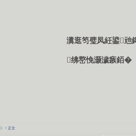
瀵逛笉璧凤紝鍙兘
绋嶅悗灏濊瘯銆�
查》
> 正文