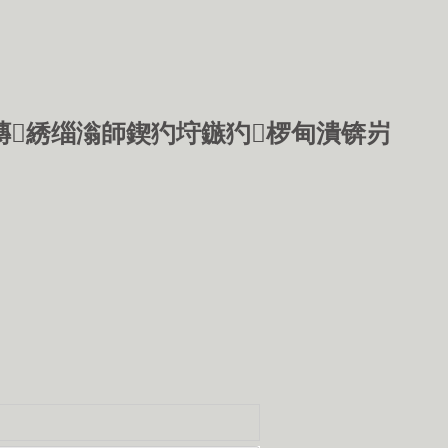
鏄綉缁滃師鍥犳垨鏃犳椤甸潰锛岃