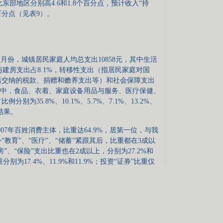
，比东部地区分别高4.6和1.8个百分点，预计收入“持
个百分点（见表9）。
1月份，城镇居民家庭人均总支出10858元，其中生活
房与建房支出占8.1%，转移性支出（指居民家庭对国
括交纳的税款、捐赠和赡养支出等）和社会保障支出
支出当中，食品、衣着、家庭设备用品与服务、医疗保健、
为35.8%、10.1%、5.7%、7.1%、13.2%、
述结果。
7年百姓消费主体，比重达64.9%，居第一位，与我
教育”、“医疗”、“储蓄”紧跟其后，比重都在3成以
“买房”、“保险”支出比重也在2成以上，分别为27.2%和
分别为17.4%、11.9%和11.9%；投资“证券”比重仅
重（%）