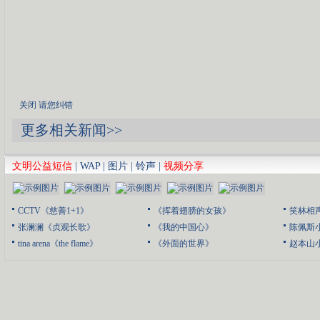
关闭
请您纠错
更多相关新闻>>
文明公益短信
|
WAP
|
图片
|
铃声
|
视频分享
CCTV《慈善1+1》
《挥着翅膀的女孩》
笑林相
张澜澜《贞观长歌》
《我的中国心》
陈佩斯
tina arena《the flame》
《外面的世界》
赵本山