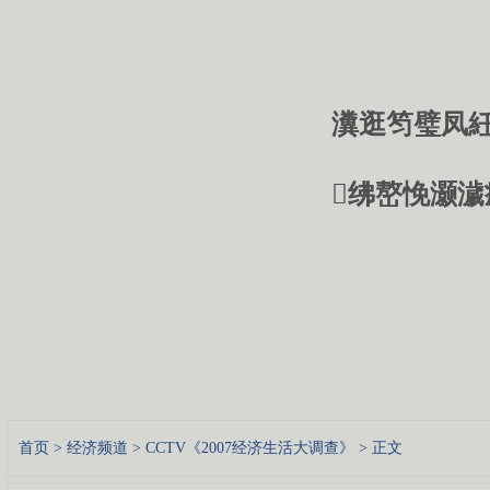
瀵逛笉璧凤紝
绋嶅悗灏濊
首页
>
经济频道
>
CCTV《2007经济生活大调查》
> 正文