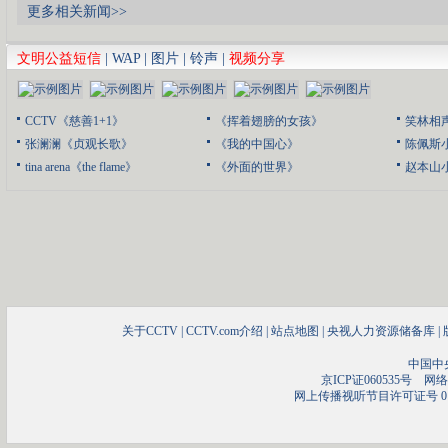
更多相关新闻>>
文明公益短信
|
WAP
|
图片
|
铃声
|
视频分享
CCTV《慈善1+1》
《挥着翅膀的女孩》
笑林相
张澜澜《贞观长歌》
《我的中国心》
陈佩斯
tina arena《the flame》
《外面的世界》
赵本山
关于CCTV
|
CCTV.com介绍
|
站点地图
|
央视人力资源储备库
|
中国中
京ICP证060535号
网络文
网上传播视听节目许可证号 01