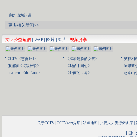
关闭
请您纠错
更多相关新闻>>
文明公益短信
|
WAP
|
图片
|
铃声
|
视频分享
CCTV《慈善1+1》
《挥着翅膀的女孩》
笑林相
张澜澜《贞观长歌》
《我的中国心》
陈佩斯
tina arena《the flame》
《外面的世界》
赵本山
关于CCTV
|
CCTV.com介绍
|
站点地图
|
央视人力资源储备库
|
中国中