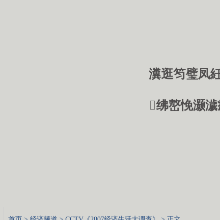
瀵逛笉璧凤紝
绋嶅悗灏濊
首页
>
经济频道
>
CCTV《2007经济生活大调查》
> 正文