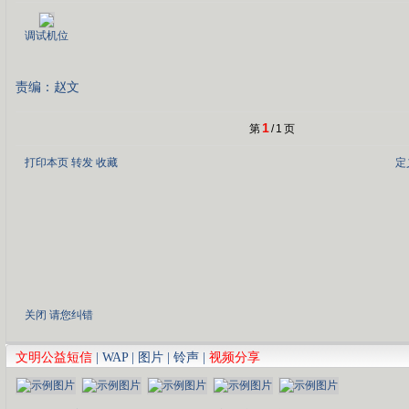
调试机位
责编：赵文
1
第
/
1
页
打印本页
转发
收藏
定
关闭
请您纠错
文明公益短信
|
WAP
|
图片
|
铃声
|
视频分享