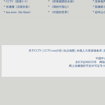
CCTV《慈善1+1》
《挥着翅膀的女孩》
笑林相
张澜澜《贞观长歌》
《我的中国心》
陈佩斯
tina arena《the flame》
《外面的世界》
赵本山
关于CCTV
|
CCTV.com介绍
|
站点地图
|
央视人力资源储备库
|
中国中
京ICP证060535号
网络文
网上传播视听节目许可证号 01