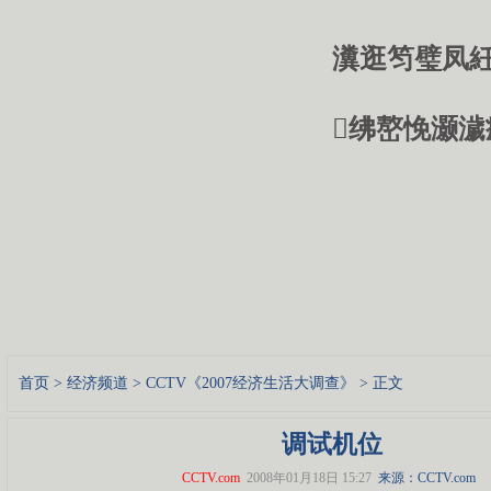
瀵逛笉璧凤紝
绋嶅悗灏濊
首页
>
经济频道
>
CCTV《2007经济生活大调查》
> 正文
调试机位
CCTV.com
2008年01月18日 15:27
来源：CCTV.com