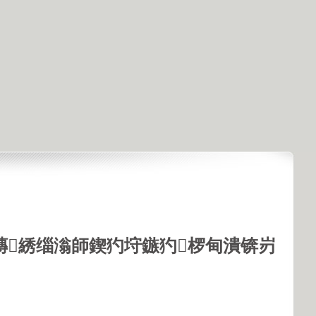
鏄綉缁滃師鍥犳垨鏃犳椤甸潰锛岃