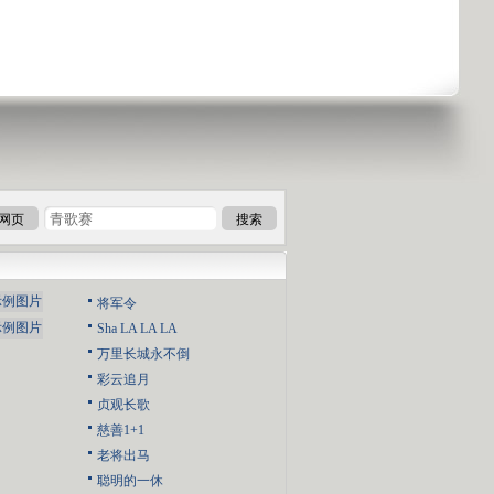
网页
搜索
将军令
Sha LA LA LA
万里长城永不倒
彩云追月
贞观长歌
慈善1+1
老将出马
聪明的一休