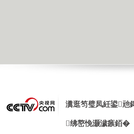
瀵逛笉璧凤紝鍙兘
绋嶅悗灏濊瘯銆�