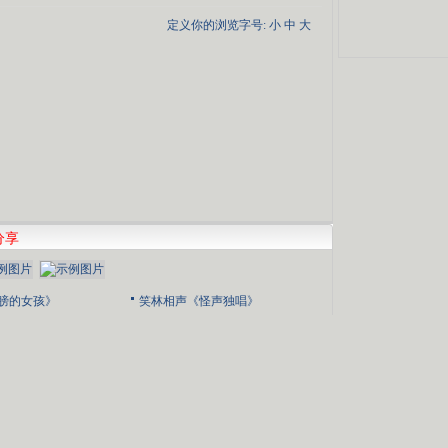
定义你的浏览字号:
小
中
大
分享
膀的女孩》
笑林相声《怪声独唱》
国心》
陈佩斯小品《胡椒面》
世界》
赵本山小品《策划》