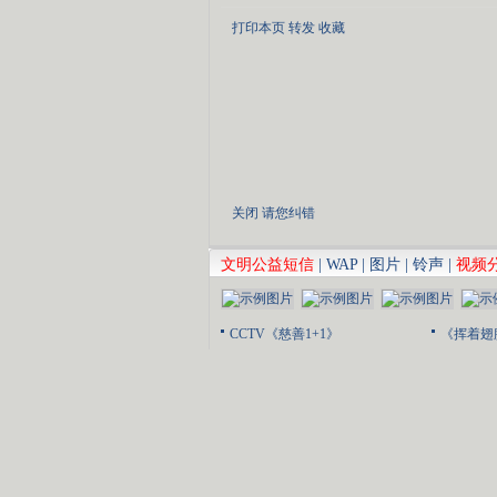
打印本页
转发
收藏
关闭
请您纠错
文明公益短信
|
WAP
|
图片
|
铃声
|
视频
CCTV《慈善1+1》
《挥着翅
张澜澜《贞观长歌》
《我的中
tina arena《the flame》
《外面的