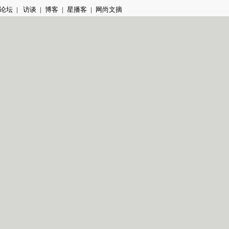
论坛
|
访谈
|
博客
|
星播客
|
网尚文摘