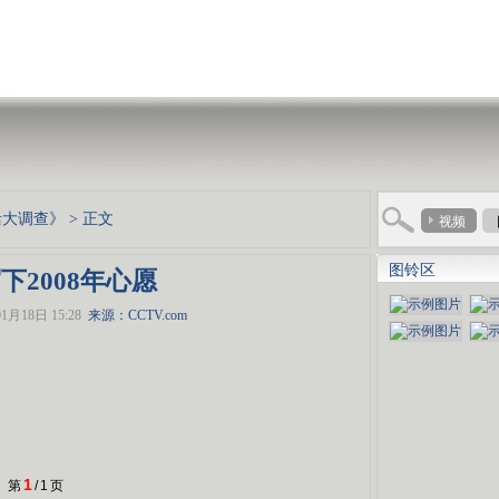
生活大调查》
> 正文
视频
图铃区
下2008年心愿
1月18日 15:28
来源：CCTV.com
1
第
/
1
页