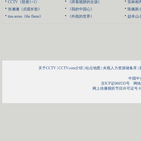
CCTV《慈善1+1》
《挥着翅膀的女孩》
笑林相
张澜澜《贞观长歌》
《我的中国心》
陈佩斯
tina arena《the flame》
《外面的世界》
赵本山
关于CCTV
|
CCTV.com介绍
|
站点地图
|
央视人力资源储备库
|
中国中
京ICP证060535号
网络文
网上传播视听节目许可证号 01