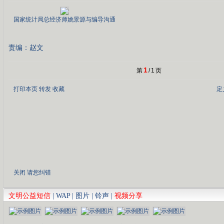
国家统计局总经济师姚景源与编导沟通
责编：赵文
1
第
/
1
页
打印本页
转发
收藏
定
关闭
请您纠错
文明公益短信
|
WAP
|
图片
|
铃声
|
视频分享