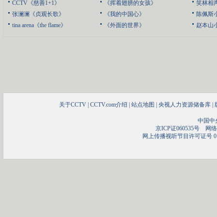
CCTV《慈善1+1》
《挥着翅膀的女孩》
笑林相
张澜澜《贞观长歌》
《我的中国心》
陈佩斯
tina arena《the flame》
《外面的世界》
赵本山
关于CCTV
|
CCTV.com介绍
|
站点地图
|
央视人力资源储备库
|
中国中
京ICP证060535号
网络文
网上传播视听节目许可证号 01