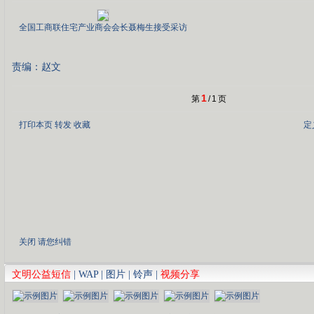
全国工商联住宅产业商会会长聂梅生接受采访
责编：赵文
1
第
/
1
页
打印本页
转发
收藏
定
关闭
请您纠错
文明公益短信
|
WAP
|
图片
|
铃声
|
视频分享