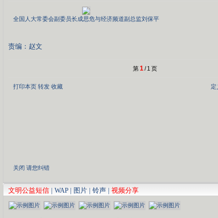
全国人大常委会副委员长成思危与经济频道副总监刘保平
责编：赵文
1
第
/
1
页
打印本页
转发
收藏
定
关闭
请您纠错
文明公益短信
|
WAP
|
图片
|
铃声
|
视频分享