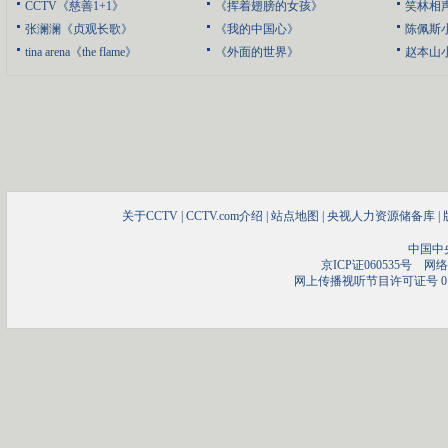
CCTV《慈善1+1》
《挥着翅膀的女孩》
笑林相
张澜澜《贞观长歌》
《我的中国心》
陈佩斯
tina arena《the flame》
《外面的世界》
赵本山
关于CCTV
|
CCTV.com介绍
|
站点地图
|
央视人力资源储备库
|
中国中
京ICP证060535号
网络文
网上传播视听节目许可证号 01