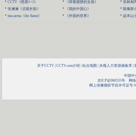
CCTV《慈善1+1》
《挥着翅膀的女孩》
笑林相
张澜澜《贞观长歌》
《我的中国心》
陈佩斯
tina arena《the flame》
《外面的世界》
赵本山
关于CCTV
|
CCTV.com介绍
|
站点地图
|
央视人力资源储备库
|
中国中
京ICP证060535号
网络文
网上传播视听节目许可证号 01