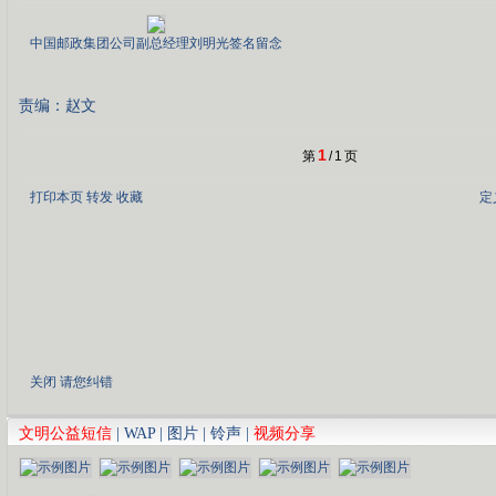
中国邮政集团公司副总经理刘明光签名留念
责编：赵文
1
第
/
1
页
打印本页
转发
收藏
定
关闭
请您纠错
文明公益短信
|
WAP
|
图片
|
铃声
|
视频分享