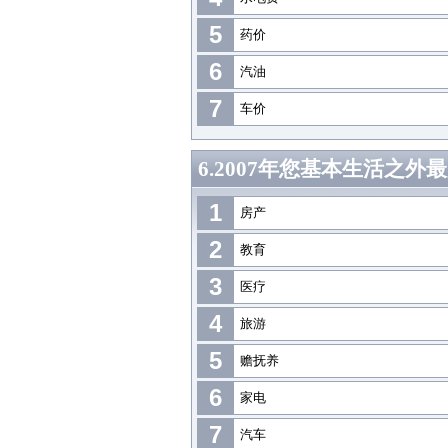
5
药价
6
汽油
7
车价
6.2007年您基本生活之
1
房产
2
教育
3
医疗
4
旅游
5
赡抚养
6
家电
7
汽车