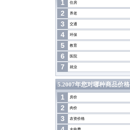
1
住房
2
养老
3
交通
4
环保
5
教育
6
医院
7
就业
5.2007年您对哪种商品
1
房价
2
肉价
3
农资价格
4
水电费