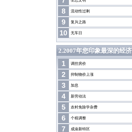
7
生态文明
8
流动性过剩
9
复兴之路
10
无车日
2.2007年您印象最深的经
1
调控房价
2
抑制物价上涨
3
加息
4
新劳动法
5
农村免除学杂费
6
个税调整
7
成渝新特区