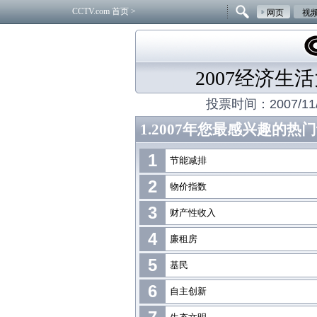
CCTV.com 首页
>
网页
视
2007经济生
投票时间：2007/11/30-
1.2007年您最感兴趣的热
1
节能减排
2
物价指数
3
财产性收入
4
廉租房
5
基民
6
自主创新