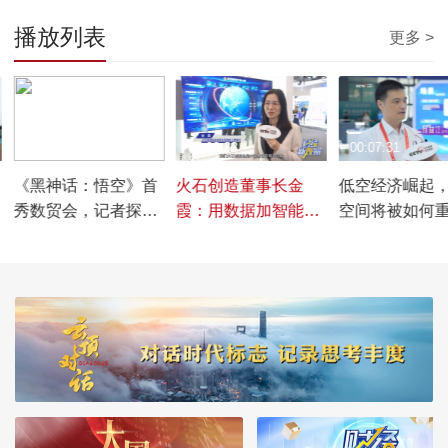
播放列表
更多 >
00:01:36
00:02:33
00:07:31
《黑神话：悟空》首
火石创造董事长金
低空经济崛起
秀数贸会，记者探访
霞：用数据加智能赋
空间将被如何
国产游戏有多火！
能产业更高质量发展