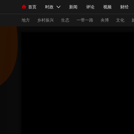
首页
时政
新闻
评论
视频
财经
人民领袖习近平
直播
海外频道
片库
iPanda
栏目大全
联播+
English
中国领导人
节目单
Монгол
听音
央视快评
微视频
习
地方
乡村振兴
生态
一带一路
央博
文化
总台春晚
网络春晚
共产党员网
秧纪录
新闻
国内
国际
评论
经济
军事
人民领袖习近平
联播+
热解读
天天学习
视频
小央视频
小央直播
直播中国
熊猫
现场
前线
比划
快看
蓝海中国
新兵
体育
直播
竞猜
2026年世界杯
2026
VIP会员
CCTV奥林匹克频道
生活体育大会