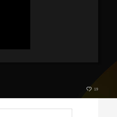
艺术
汽车
数智
5G
产业+
时尚
天气
才艺
网展
央央好物
19