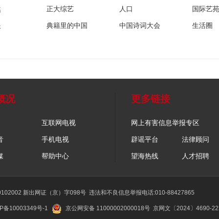
然
正大综艺
人口
国际艺
眼
典籍里的中国
中国诗词大会
生活圈
概况
更多链接
互联网电视
网上有害信息举报专区
音
手机电视
辟谣平台
法律顾问
媒
帮助中心
望海热线
人才招聘
02002 新出网证（京）字098号
违法和不良信息举报电话:010-88427865
P备10003349号-1
京公网安备 11000002000018号
京网文〔2024〕4690-2