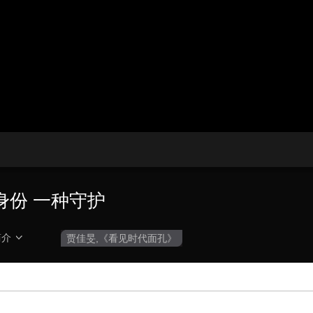
央博
非遗
文化
旅游
科普
健康
乐龄
阅读
云起
超级工厂
智敬中国
全民健康
颜选攻略
海洋
热播榜
总台企业白名单
身份 一种守护
简介
贾佳旻,《看见时代面孔》