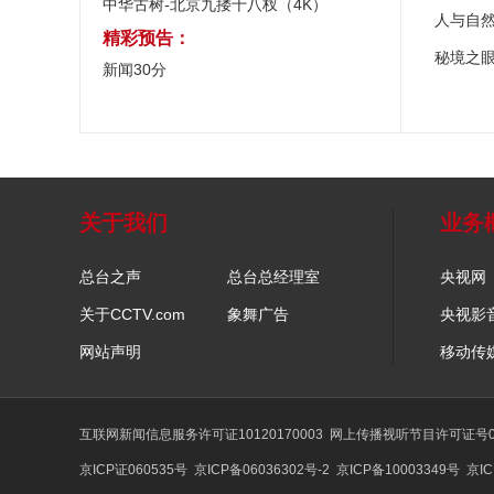
中华古树-北京九搂十八杈（4K）
人与自
精彩预告：
秘境之
新闻30分
关于我们
业务
总台之声
总台总经理室
央视网
关于CCTV.com
象舞广告
央视影
网站声明
移动传
互联网新闻信息服务许可证10120170003
网上传播视听节目许可证号01
京ICP证060535号
京ICP备06036302号-2
京ICP备10003349号
京IC