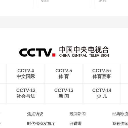
财经
财经
CCTV-4
CCTV-5
CCTV-5+
中文国际
体 育
体育赛事
CCTV-12
CCTV-13
CCTV-14
社会与法
新 闻
少 儿
播
焦点访谈
晚间新闻
经典咏
法
时代楷模发布厅
开讲啦
我有传