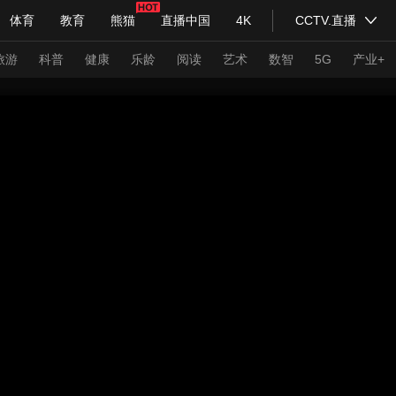
体育
教育
熊猫
直播中国
4K
CCTV.直播
式妙语
主持人
下载央视影音
热解读
天天学习
旅游
科普
健康
乐龄
阅读
艺术
数智
5G
产业+
纪录片网
国家大剧院
大型活动
科技
法治
文娱
人物
公益
图片
习式妙语
央视快评
央视网评
光华锐评
锋面
频道
VR/AR
4K专区
全景新闻
请入列
人生第一次
人生第二次
年冬奥会
CBA
NBA
中超
国足
国际足球
网球
综
体育江湖
文化体育
冰雪道路
足球道路