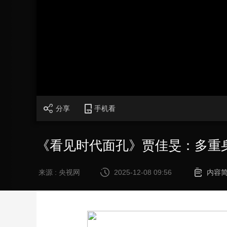
财经
教育
乡村振兴
生态环境
一带一路
大国智造
大国展会
大国保险
云顶对话
CCTV.节目官网
直播
节目单
栏目
片库
分享
手机看
《看见时代面孔》贾佳旻：多重
来源 : 央视网
2025-12-08 09:56
内容