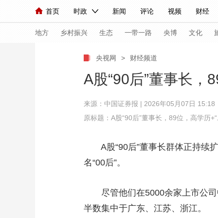
首页
时政
新闻
评论
视频
财经
人民领袖习近平
直播
海外频道
片库
iPanda
栏目大全
联播+
English
中国领导人
节目单
Монгол
听音
央视快评
微视频
习
地方
乡村振兴
生态
一带一路
央博
文化
央视网
>
财经频道
总台春晚
网络春晚
共产党员网
秧纪录
A股“90后”董事长，
来源：中国证券报 | 2026年05月07日 15:18
新闻
国内
国际
评论
经济
军事
原标题：A股“90后”董事长，89位，高学历+
人民领袖习近平
联播+
热解读
天天学习
A股“90后”董事长群体正持续扩容
视频
小央视频
小央直播
直播中国
熊猫
名“00后”。
现场
前线
比划
快看
蓝海中国
新兵
尽管他们在5000余家上市公司中
体育
直播
竞猜
2026年世界杯
2026
半数集中于广东、江苏、浙江。
VIP会员
CCTV奥林匹克频道
生活体育大会