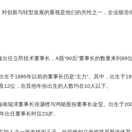
央博
非遗
文化
旅游
科普
健康
乐龄
阅读
对创新与转型发展的重视是他们的共性之一，企业能否
云起
超级工厂
智敬中国
全民健康
颜选攻略
海洋
出任立昂技术董事长，A股“90后”董事长的数量来到89
热播榜
总台企业白名单
1995年以前的董事长仍是“主力”。其中，出生于1990
1位及12位，在其他年份出生的人数均在10人以下。
海南瑞泽董事长张灏铿与鸿铭股份董事长金玺。出生于20
4年出任董事长时仅23岁。