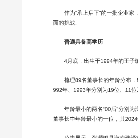
财经
教育
乡村振兴
生态环境
一带一路
作为“承上启下”的一批企业家，
大国智造
大国展会
大国保险
云顶对话
面的挑战。
普遍具备高学历
4月底，出生于1994年的王子璇
CCTV.节目官网
直播
节目单
栏目
片库
梳理89名董事长的年龄分布，出生于
992年、1993年分别为19位、1
年龄最小的两名“00后”分别为
董事长中年龄最小的一位，其202