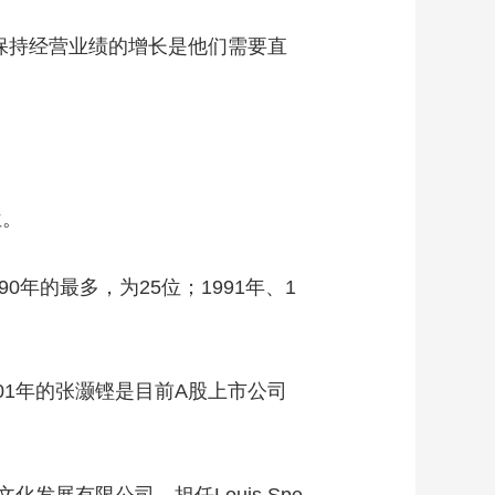
艺术
汽车
数智
5G
产业+
保持经营业绩的增长是他们需要直
时尚
天气
才艺
网展
央央好物
位。
年的最多，为25位；1991年、1
01年的张灏铿是目前A股上市公司