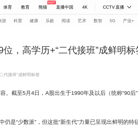
体育
教育
熊猫
直播中国
4K
CCTV.直播
式妙语
主持人
下载央视影音
热解读
天天学习
旅游
科普
健康
乐龄
阅读
艺术
数智
5G
产业+
纪录片网
国家大剧院
大型活动
89位，高学历+“二代接班”成鲜明标
科技
法治
文娱
人物
公益
图片
“二代接班”成鲜明标签
习式妙语
央视快评
央视网评
光华锐评
锋面
。截至5月4日，A股出生于1990年及以后（统称“90后
频道
VR/AR
4K专区
全景新闻
请入列
人生第一次
人生第二次
仍是“少数派”，但这批“新生代”力量已呈现出鲜明的特
年冬奥会
CBA
NBA
中超
国足
国际足球
网球
综
体育江湖
文化体育
冰雪道路
足球道路