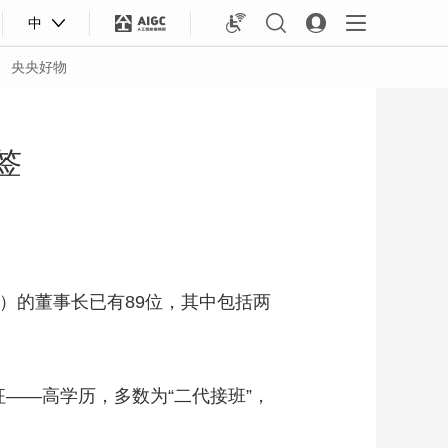
中
央央好物
签
”）的董事长已有89位，其中包括两
征——高学历，多数为“二代接班”，
合体育
亚冬会