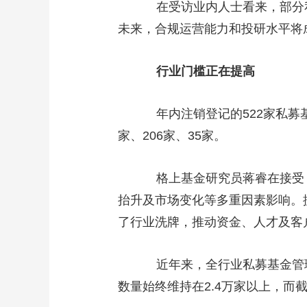
在受访业内人士看来，部分私募
财经
教育
乡村振兴
生态环境
一带一路
未来，合规运营能力和投研水平将
大国智造
大国展会
大国保险
云顶对话
行业门槛正在提高
年内注销登记的522家私募基金管
家、206家、35家。
CCTV.节目官网
直播
节目单
栏目
片库
格上基金研究员蒋睿在接受《证
抬升及市场变化等多重因素影响。
了行业洗牌，推动资金、人才及客
近年来，全行业私募基金管理人数
数量始终维持在2.4万家以上，而截