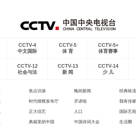
CCTV-4
CCTV-5
CCTV-5+
中文国际
体 育
体育赛事
CCTV-12
CCTV-13
CCTV-14
社会与法
新 闻
少 儿
播
焦点访谈
晚间新闻
经典咏
法
时代楷模发布厅
开讲啦
我有传
然
正大综艺
人口
国际艺
眼
典籍里的中国
中国诗词大会
生活圈