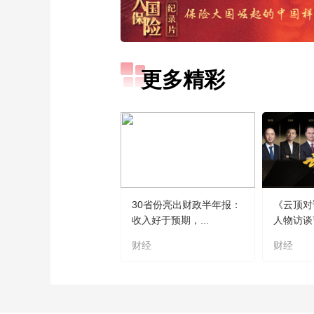
更多精彩
30省份亮出财政半年报：
《云顶对
收入好于预期，...
人物访谈
财经
财经