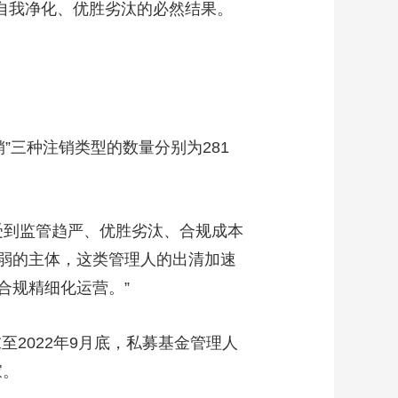
自我净化、优胜劣汰的必然结果。
艺术
汽车
数智
5G
产业+
时尚
天气
才艺
网展
央央好物
”三种注销类型的数量分别为281
到监管趋严、优胜劣汰、合规成本
弱的主体，这类管理人的出清加速
合规精细化运营。”
2022年9月底，私募基金管理人
家。