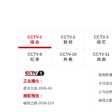
CCTV-1
CCTV-2
CCTV-3
综 合
财 经
综 艺
CCTV-9
CCTV-10
CCTV-11
纪 录
科 教
戏 曲
新闻联
正在播出：
今日说
星光大道-2026-43
人与自
精彩预告：
秘境之
秘境之眼-2026-213