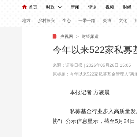
首页
时政
新闻
评论
视频
财经
人民领袖习近平
直播
海外频道
片库
iPanda
栏目大全
联播+
English
中国领导人
节目单
Монгол
听音
央视快评
微视频
习
地方
乡村振兴
生态
一带一路
央博
文化
央视网
>
财经频道
总台春晚
网络春晚
共产党员网
秧纪录
今年以来522家私募
来源：证券日报 | 2026年05月26日 15:05
新闻
国内
国际
评论
经济
军事
原标题：今年以来522家私募基金管理人“离场
人民领袖习近平
联播+
热解读
天天学习
本报记者 方凌晨
视频
小央视频
小央直播
直播中国
熊猫
现场
前线
比划
快看
蓝海中国
新兵
私募基金行业步入高质量发展阶
协”）公示信息显示，截至5月24
体育
直播
竞猜
2026年世界杯
2026
VIP会员
CCTV奥林匹克频道
生活体育大会