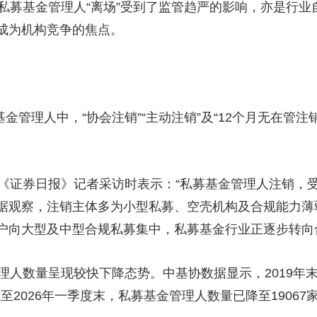
基金管理人“离场”受到了监管趋严的影响，亦是行业
央博
非遗
文化
旅游
科普
健康
乐龄
阅读
成为机构竞争的焦点。
云起
超级工厂
智敬中国
全民健康
颜选攻略
海洋
理人中，“协会注销”“主动注销”及“12个月无在管注销
热播榜
总台企业白名单
券日报》记者采访时表示：“私募基金管理人注销，受
据观察，注销主体多为小型私募、空壳机构及合规能力薄
户向大型及中型合规私募集中，私募基金行业正逐步转向
量呈现较快下降态势。中基协数据显示，2019年末至
至2026年一季度末，私募基金管理人数量已降至19067