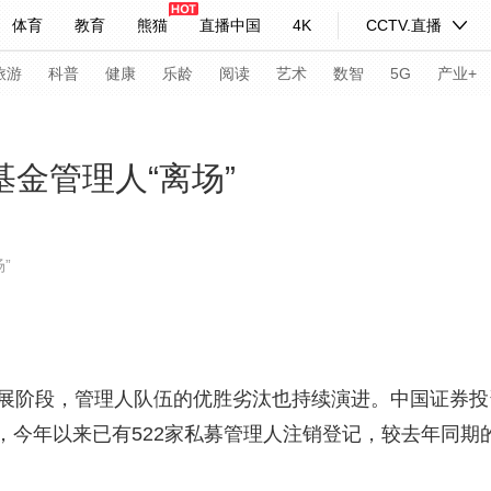
体育
教育
熊猫
直播中国
4K
CCTV.直播
式妙语
主持人
下载央视影音
热解读
天天学习
旅游
科普
健康
乐龄
阅读
艺术
数智
5G
产业+
纪录片网
国家大剧院
大型活动
基金管理人“离场”
科技
法治
文娱
人物
公益
图片
”
习式妙语
央视快评
央视网评
光华锐评
锋面
频道
VR/AR
4K专区
全景新闻
请入列
人生第一次
人生第二次
段，管理人队伍的优胜劣汰也持续演进。中国证券投资
日，今年以来已有522家私募管理人注销登记，较去年同期的
年冬奥会
CBA
NBA
中超
国足
国际足球
网球
综
体育江湖
文化体育
冰雪道路
足球道路