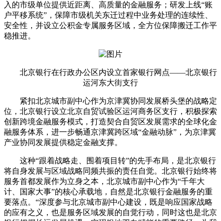
入的市级单位提供近距离、高质量的金融服务；研发上线“账
户平移系统”，保障市级机关东迁过程中业务处理的连续性、
安全性，并设立公积金专属服务区域，全方位保障搬迁工作平
稳推进。
北京银行在行政办公区内设立首家银行网点——北京银行
运河东大街支行
紧扣北京城市副中心作为京津冀协同发展桥头堡的战略定
位，北京银行设立北京自贸试验区运河商务区支行，积极探索
创新跨境金融服务模式，打造契合自贸区发展需求的全球化金
融服务体系，进一步畅通京津冀跨区域“金融动脉”，为京津冀
产业协同发展提供稳定金融支撑。
这种“跟着战略走、围着项目转”的先手布局，是北京银行
将自身发展与区域战略同频共振的责任自觉。北京银行始终将
服务首都发展作为立身之本，北京城市副中心作为“千年大
计、国家大事”的核心承载地，自然是北京银行金融服务的重
要落点。“深度参与北京城市副中心建设，既是响应国家战略
的应有之义，也是服务区域发展的自觉行动，同时这也是北京