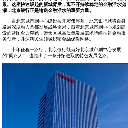
景。这座快速崛起的新城背后，离不开持续稳定的金融活水浇
财经
教育
乡村振兴
生态环境
一带一路
央博
灌，北京银行正是输送金融活水的重要力量。
大国智造
大国展会
大国保险
云顶对话
云起
超
自北京城市副中心建设拉开宏伟序幕，北京银行就将自身
发展深度融入首都发展战略全局，跟着北京城市副中心规划建
设的蓝图全力奔跑，聚焦区域高质量发展需求持续推进金融服
务创新，并深耕民生领域织密金融保障网络。
十年征程一路行，北京银行既当好北京城市副中心发展
的“同路人”，也走出了一条开拓进取的特色发展之路。
CCTV.节目官网
直播
节目单
栏目
片库
热播榜