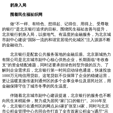
躬身入局
围着民生福祉织网
做“不一样、有特色、想得起、记得住、用得上、受尊敬
的银行”是北京银行追求的目标。围绕民生福祉改善与提升，
北京银行躬身入局，以接地气、有温度的金融服务，为北京城
市副中心建设“国际一流的和谐宜居现代化城区”注入源源不断
的金融动力。
北京银行是配套公共服务落地的金融后盾。北京新城热力
有限公司是北京城市副中心核心供热企业，长期面临“冬收春
支”的资金错配难题，同时还要承担绿色转型升级的压力。了
解到企业需求后，北京银行第一时间启动绿色通道，快速投放
1000万元纯信用贷款。这笔贷款不仅保障了企业的稳健运营，
更让温暖直接传递到通州区的多个企事业单位及居民社区，用
金融保障守住了城市冬季的民生温度。
伴随着北京城市副中心建设提速，北京银行的服务也不断
向民生末梢延伸，努力成为居民“家门口的银行”。2016年至
今，北京银行在通州区的网点从6家扩张至14家，同时与北京
市公积金管理中心共同合作打造了全市首家公积金“e通厅”示