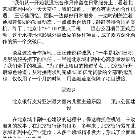
“我们从一开始就没把合作只停留在日常服务上，看着北
京城市副中心一天天变样，我们知道，一定会有更大的合作机
遇。”王沄佳回忆。团队一边做好日常服务，一边时刻关注着
通城建集团的项目动态，一点点磨合信任，静静等待合适的契
机。终于，北京市“3个100”重点工程——顶点公园项目正式启
动，这个承接环球影城外溢效应的标杆项目，成了双方深化合
作的第一个突破口。
谈及这次合作落地，王沄佳说得诚恳：“一半是我们日积
月累的服务攒下的信任，一半是北京城市副中心高质量发展给
了我们牵手的机遇。”为了赶上项目的推进节点，北京银行开
启绿色通道，从对接需求到完成4.305亿元贷款的全部审批流
程，仅仅用了一个月的时间，用金融速度保障了项目进度。
北京银行支持亚洲最大室内儿童主题乐园——顶点公园建
设
在北京城市副中心建设的进程中，像这样抓住机遇、主动
服务的故事，在北京银行还有很多。多年来，北京银行紧扣北
京城市副中心产业定位，从多个领域精准发力，形成了全面赋