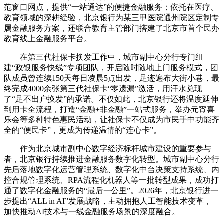
范窗口网点，提供“一站通达”的便捷金融服务；依托在医疗、
教育领域的深耕经验，北京银行为某三甲医院通州院区定制专
属金融服务方案，还联合教育主管部门搭建了北京市首个民办
教育线上金融服务平台。
在第三代社保卡换发工作中，城市副中心分行专门组
建“政银服务快线”专项团队，开启随时随地上门服务模式，团
队成员曾连续150天每日凌晨5点出发，足迹遍布大街小巷，最
终完成4000余张第三代社保卡“零遗漏”激活，用汗水兑现
了“足不出户换发”的承诺。不仅如此，北京银行还将温度延伸
到用卡全流程，打造“金融+非金融”一站式服务，举办元宵喜
乐会等多种特色惠民活动，让社保卡不仅成为市民手中功能齐
全的“便民卡”，更成为传递温情的“连心卡”。
作为北京城市副中心数字经济标杆城市建设的重要参与
者，北京银行持续推进金融服务数字化转型。城市副中心分行
先后落地数字化运营管理系统、数字化中台决策支持系统、内
控合规管理系统、RPA流程化机器人等一批转型成果，成功打
通了数字化金融服务的“最后一公里”。2026年，北京银行进一
步提出“ALL in AI”发展战略，主动拥抱人工智能技术变革，
加快推动AI技术与一线金融服务场景的深度融合。