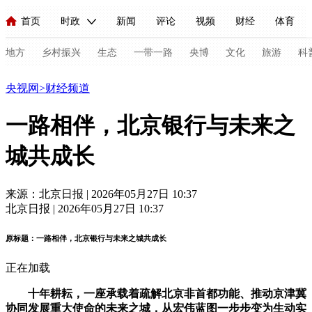
首页
时政
新闻
评论
视频
财经
体育
人民领袖习近平
直播
海外频道
片库
iPanda
栏目大全
联播+
English
中国领导人
节目单
Монгол
听音
央视快评
微视频
习式妙语
主持人
地方
乡村振兴
生态
一带一路
央博
文化
旅游
科
财经
央视网
>
财经频道
总台春晚
网络春晚
共产党员网
秧纪录
纪录片网
一路相伴，北京银行与未来之
城共成长
新闻
国内
国际
评论
经济
军事
科技
法
人民领袖习近平
联播+
热解读
天天学习
习式妙语
来源：北京日报 | 2026年05月27日 10:37
北京日报 | 2026年05月27日 10:37
视频
小央视频
小央直播
直播中国
熊猫频道
V
原标题：一路相伴，北京银行与未来之城共成长
现场
前线
比划
快看
蓝海中国
新兵请入列
正在加载
体育
直播
竞猜
2026年世界杯
2026年冬奥会
C
十年耕耘，一座承载着疏解北京非首都功能、推动京津冀
VIP会员
CCTV奥林匹克频道
生活体育大会
体育江湖
协同发展重大使命的未来之城，从宏伟蓝图一步步变为生动实