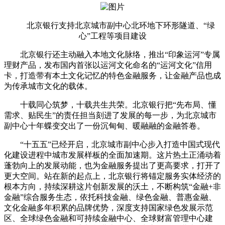
北京银行支持北京城市副中心北环地下环形隧道、“绿
心”工程等项目建设
北京银行还主动融入本地文化脉络，推出“印象运河”专属
理财产品，发布国内首张以运河文化命名的“运河文化”信用
卡，打造带有本土文化记忆的特色金融服务，让金融产品也成
为传承城市文化的载体。
十载同心筑梦，十载共生共荣。北京银行把“先布局、懂
需求、贴民生”的责任担当刻进了发展的每一步，为北京城市
副中心十年蝶变交出了一份沉甸甸、暖融融的金融答卷。
“十五五”已经开启，北京城市副中心步入打造中国式现代
化建设进程中城市发展样板的全面加速期。这片热土正涌动着
蓬勃向上的发展动能，也为金融服务提出了更高要求，打开了
更大空间。站在新的起点上，北京银行将锚定服务实体经济的
根本方向，持续深耕这片创新发展的沃土，不断构筑“金融+非
金融”综合服务生态，依托科技金融、绿色金融、普惠金融、
文化金融多年积累的品牌优势，深度支持国家绿色发展示范
区、全球绿色金融和可持续金融中心、全球财富管理中心建