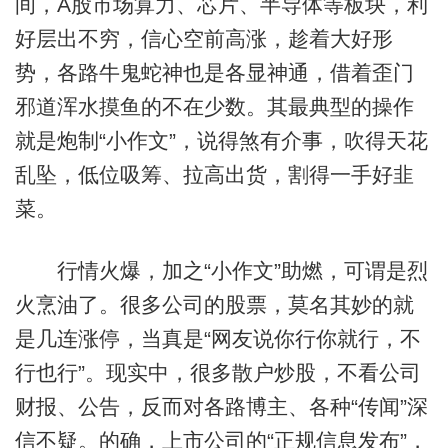
间，A股市场算力、芯片、半导体等板块，利
好层出不穷，信心空前高涨，趁着大好形
势，各路牛鬼蛇神也是各显神通，借着歪门
邪道浑水摸鱼的不在少数。其最典型的操作
就是炮制“小作文”，说得煞有介事，吹得天花
乱坠，低位吸筹、拉高出货，割得一手好韭
菜。
行情火爆，加之“小作文”助燃，可谓是烈
火烹油了。很多公司的股票，莫名其妙的就
是几连涨停，当真是“网友说你行你就行，不
行也行”。现实中，很多散户炒股，不看公司
财报、公告，反而对各路博主、各种“传闻”深
信不疑。的确，上市公司的“正规信息发布”，