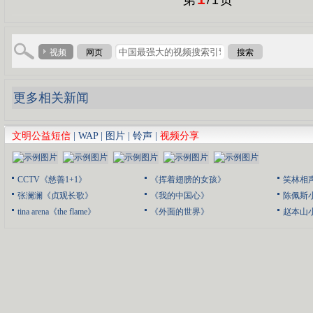
视频
网页
搜索
更多相关新闻
文明公益短信
|
WAP
|
图片
|
铃声
|
视频分享
CCTV《慈善1+1》
《挥着翅膀的女孩》
笑林相
张澜澜《贞观长歌》
《我的中国心》
陈佩斯
tina arena《the flame》
《外面的世界》
赵本山