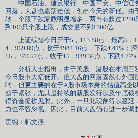
中国石油、建设银行、中国平安、中信证券
回落，大盘也震荡走低，创出今天的新低。由
软，个股下跌家数明显增多，两市有超过120
到100只个股上涨，成交量不到1000
上证综指今日开于5，113.88点，最高5，15
4，969.89点，收于4984.16点，下跌4.41%
16，370.57点，收于15，949.36点，下跌4.77
分析人士指出，由于美股、港股在本周三双
今日股市大幅低开。但大盘的回落固然有外围
响，但更主要的在于A股市场本身的估值高企
趋于紧张，尤其是持续的新股发行以及年底银
得资金捉襟见肘。此外，一旦此现象得以蔓延
力也不容忽视。因此，目前大盘仍有进一步调
责编：韩文燕
1
第
/
1
页