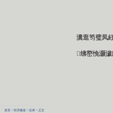
瀵逛笉璧凤紝
绋嶅悗灏濊
首页
>
经济频道
>
证券
> 正文