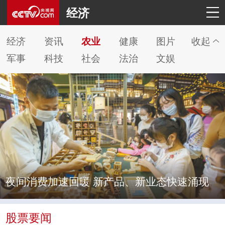
经济
经济
资讯
农业
健康
图片
收起
军事
科技
社会
法治
文娱
夜间消费加速回暖 新产品、新业态快速涌现
股票要闻