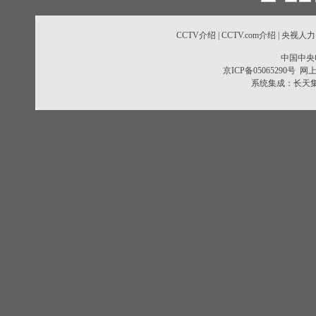
CCTV介绍
|
CCTV.com介绍
|
央视人力
中国中央
京ICP备05065290号
网上
系统集成：
长天