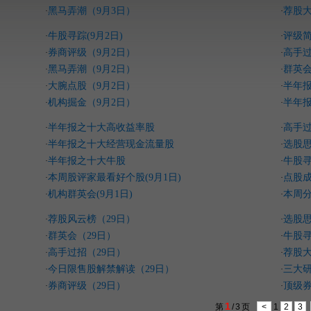
黑马弄潮（9月3日）
荐股大
·
·
牛股寻踪(9月2日)
评级简
·
·
券商评级（9月2日）
高手过
·
·
黑马弄潮（9月2日）
群英会
·
·
大腕点股（9月2日）
半年
·
·
机构掘金（9月2日）
半年
·
·
半年报之十大高收益率股
高手过
·
·
半年报之十大经营现金流量股
选股思
·
·
半年报之十大牛股
牛股寻
·
·
本周股评家最看好个股(9月1日)
点股成
·
·
机构群英会(9月1日)
本周分
·
·
荐股风云榜（29日）
选股思
·
·
群英会（29日）
牛股寻
·
·
高手过招（29日）
荐股大
·
·
今日限售股解禁解读（29日）
三大研
·
·
券商评级（29日）
顶级券
·
·
1
第
/
3
页
<
1
2
3