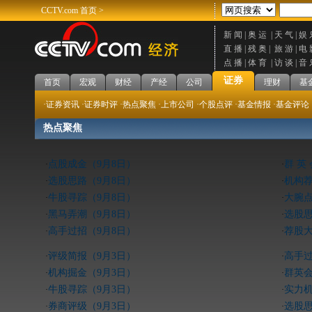
CCTV.com
首页
>
新 闻 |
奥 运 |
天 气 |
娱 
直 播 |
残 奥 |
旅 游 |
电 
点 播 |
体 育 |
访 谈 |
音 
证券
首页
宏观
财经
产经
公司
理财
基
·证券资讯
·证券时评
·热点聚焦
·上市公司
·个股点评
·基金情报
·基金评论
热点聚焦
点股成金（9月8日）
群 英
·
·
选股思路（9月8日）
机构荐
·
·
牛股寻踪（9月8日）
大腕点
·
·
黑马弄潮（9月8日）
选股思
·
·
高手过招（9月8日）
荐股大
·
·
评级简报（9月3日）
高手过
·
·
机构掘金（9月3日）
群英会
·
·
牛股寻踪（9月3日）
实力机
·
·
券商评级（9月3日）
选股思
·
·