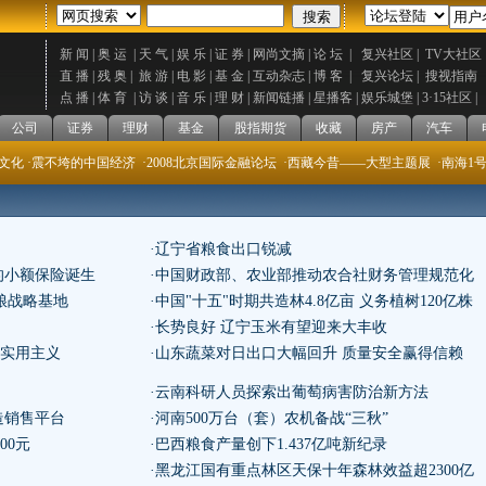
新 闻 |
奥 运 |
天 气 |
娱 乐 |
证 券 |
网尚文摘 |
论 坛 |
复兴社区 |
TV
大社区 
直 播 |
残 奥 |
旅 游 |
电 影 |
基 金 |
互动杂志 |
博 客 |
复兴论坛 |
搜视指南 
点 播 |
体 育 |
访 谈 |
音 乐 |
理 财 |
新闻链播 |
星播客 |
娱乐城堡 |
3
·
15
社区 |
公司
证券
理财
基金
股指期货
收藏
房产
汽车
救文化
·震不垮的中国经济
·2008北京国际金融论坛
·西藏今昔——大型主题展
·南海1
·辽宁省粮食出口锐减
起的小额保险诞生
·中国财政部、农业部推动农合社财务管理规范化
品粮战略基地
·中国"十五"时期共造林4.8亿亩 义务植树120亿株
·长势良好 辽宁玉米有望迎来大丰收
济实用主义
·山东蔬菜对日出口大幅回升 质量安全赢得信赖
·云南科研人员探索出葡萄病害防治新方法
造销售平台
·河南500万台（套）农机备战“三秋”
00元
·巴西粮食产量创下1.437亿吨新纪录
·黑龙江国有重点林区天保十年森林效益超2300亿