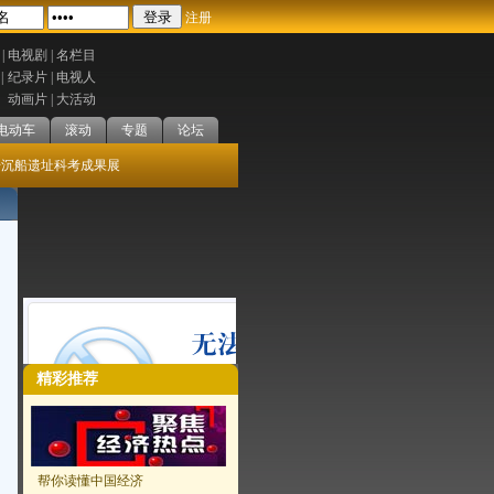
注册
|
电视剧 |
名栏目
|
纪录片 |
电视人
动画片 |
大活动
电动车
滚动
专题
论坛
号沉船遗址科考成果展
精彩推荐
帮你读懂中国经济