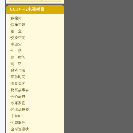
CCTV－2电视栏目
·购物街
·快乐主妇
·鉴 宝
·交换空间
·幸运52
·生 活
·第一时间
·对 话
·经济与法
·证券时间
·美食美客
·财富故事会
·开心辞典
·欢乐家庭
·艺术品投资
·非常6+1
·为您服务
·全球资讯榜