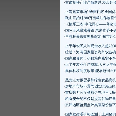
·甘肃制种产业产值超过30亿[组图
·上海蔬菜市场"淡季不淡"全国
·鞍山开始对280万亩粮油作物投
·《情系三农•中化同心——革命
·国际玉米暴涨暴跌 未来走势不
·早籼稻最低收购价敲定 每市斤0.7
·上半年农民人均现金收入超250
·综述：海湾国家投资海外农业
·国家粮食局：少数粮库账实不
·上半年农业生产成就:大灾之年
·集体林权制度改革:能承包到户
·黑龙江对俄贸易和绿色食品商
·房地产市场不景气 建筑老板改
·重庆数万公斤番茄烂在地里 2
·粮食安全绝不仅是提高谷物产量
·京津地区监测点叶类蔬菜价格
·国家发改委价格监测：上周猪