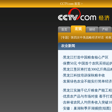
CCTV.com
首页
>
宏观
首页
财经
产经
[专题]
·第四次中美战略经济对话
·抢
农业新闻
·黑龙江打造中国粮食核心产区
·保费50元 中国首个农民买得
·黑龙江垦区将打造300亿斤商
·黑龙江科技培训保秋粮丰收
·发展绿色农业不能实行简单经
·黑龙江实施千亿斤粮食产能工程
·优质农产品与市场对接 着手打
·吉林省农民人均劳务收入突破10
·安徽：巢湖秋季开湖捕捞[组图]