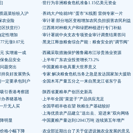
]
·世行为非洲粮食危机准备1.15亿美元资金
优质蔬菜纷纷入沪
·养鸡大户绘就8年"蛋市"K线图 雷倒专家一片
保农业险
·审计署:部分地区变相增加农民负担损害农民利益
老区扶贫行》
·江西将对种粮大户和绿肥种植进行专门补贴
确定性增加
·审计署就中央支农专项资金审计调查结果答问
7元涨0.07元
·黑龙江释放粮食综合产能：粮食安全的"调节阀"
0元 实增逾一成
·西藏采取措施保护雅鲁藏布江珍贵渔业资源
确保食品安全
·上半年广东农业投资增长73.2%
符问题突出
·中国夏粮丰收具重大世界意义
保持良好发展势头
·专家:解决粮食危机当务之急是发达国家加大援助
则一定要承包到户
·全国木耳产量五分之一来自黑龙江省东宁县
机吸引香港考察团
·陕西省夏粮单产创历史新高
行办养猪基地
·上半年全国“菜篮子”产品供应充足
角一斤无人买
·全国早稻丰收在望 秋粮生产基础较好
·上海优质农产品建立"送出去、迎进来"双向网络
下降明显
·中国夏粮产量达到12041万吨 连续第五年增产
肉价格小幅下降
·农业部近期出台了关于促进设施农业发展的意见