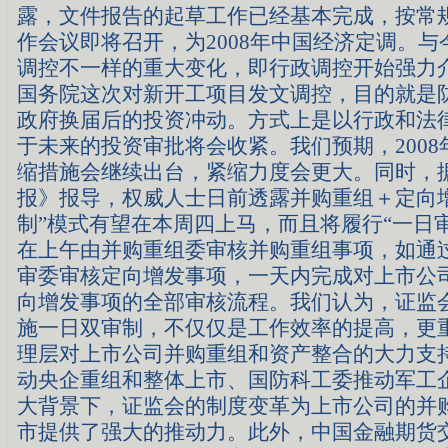
露，文件报告的起草工作已经基本完成，按常
作会议即将召开，为2008年中国经济定调。
调控不一样的重大变化，即行政调控开始强力
国务院这次对新开工项目发文调控，目的就是防
政府换届后的投资冲动。方式上是以行政和法
于未来的投资审批将会收紧。我们预期，200
缩措施会继续出台，紧缩力度会更大。同时，
报》报导，权威人士日前透露并购重组＋定向
制”模式有望在本周四上马，而且将履行“一日
在上午由并购重组委审核并购重组事项，如通
审委审核定向增发事项，一天内完成对上市公
向增发事项的全部审核流程。我们认为，证监
施一日双审制，不仅仅是工作效率的提高，更
理层对上市公司并购重组和资产整合的大力支
动央企重组和整体上市、国防科工委推动军工
大背景下，证监会的制度变革为上市公司的并
市提供了强大的推动力。此外，中国金融期货