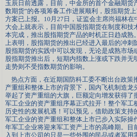
玉辰日前透露，目前，中金所的首个金融期货产品
数期货”的各项筹备工作进展顺利，股指期货
方案已上报。10月27日，证监会主席尚福林
大会上就表示，目前中国股指期货在制度和技
本完成，推出股指期货产品的时机正日趋成熟
上表明，股指期货的推出已经进入最后的冲刺
股指期货的实践中可以发现，无论是成熟市场
股指期货推出后，短期内指数上涨或下跌并无
走势则不受指数期货的影响。
热点方面，在近期国防科工委不断出台政策
产重组和整体上市的背景下，国内飞机制造龙
举起了资产重组的大旗，巨额定向增发获得了
军工企业的资产重组序幕正式拉开！整个军工
历史性的发展机遇！可以预见，借助政策支持
军工企业的资产重组和整体上市已步入实际操
年军工企业将迎来军工资产上市的高峰期。目
入到上市公司的只是一些外围的民品或者军用