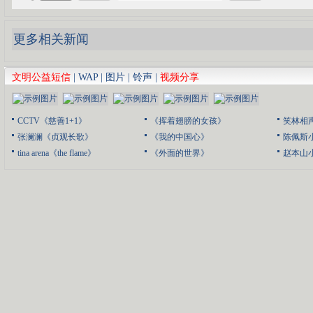
更多相关新闻
文明公益短信
|
WAP
|
图片
|
铃声
|
视频分享
CCTV《慈善1+1》
《挥着翅膀的女孩》
笑林相
张澜澜《贞观长歌》
《我的中国心》
陈佩斯
tina arena《the flame》
《外面的世界》
赵本山