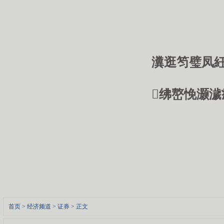
瀵逛笉璧凤紝
绋嶅悗灏濊
首页
>
经济频道
>
证券
> 正文