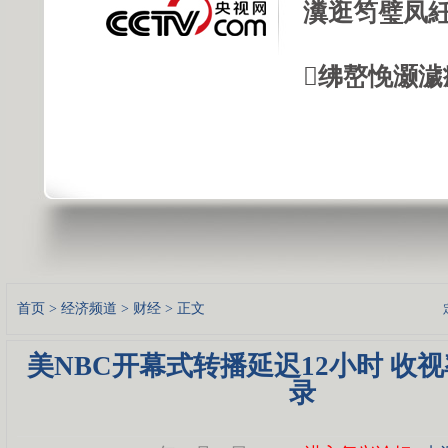
瀵逛笉璧凤紝
绋嶅悗灏濊
首页
>
经济频道
>
财经
> 正文
美NBC开幕式转播延迟12小时 收
录