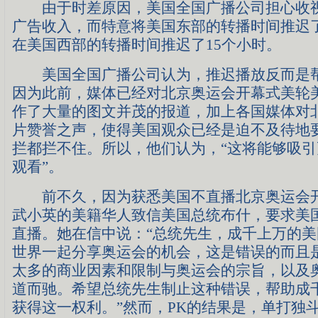
由于时差原因，美国全国广播公司担心收视
广告收入，而特意将美国东部的转播时间推迟了
在美国西部的转播时间推迟了15个小时。
美国全国广播公司认为，推迟播放反而是帮
因为此前，媒体已经对北京奥运会开幕式美轮
作了大量的图文并茂的报道，加上各国媒体对
片赞誉之声，使得美国观众已经是迫不及待地要
拦都拦不住。所以，他们认为，“这将能够吸
观看”。
前不久，因为获悉美国不直播北京奥运会开
武小英的美籍华人致信美国总统布什，要求美
直播。她在信中说：“总统先生，成千上万的
世界一起分享奥运会的机会，这是错误的而且
太多的商业因素和限制与奥运会的宗旨，以及
道而驰。希望总统先生制止这种错误，帮助成
获得这一权利。”然而，PK的结果是，单打独