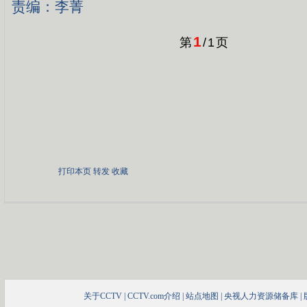
责编：李菁
1
第
/
1
页
打印本页
转发
收藏
关于CCTV
|
CCTV.com介绍
|
站点地图
|
央视人力资源储备库
|