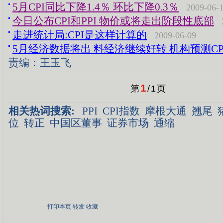
5月CPI同比下降1.4％ 环比下降0.3％
2009-06-
今日公布CPI和PPI 物价或将走出阶段性底部
走进统计局:CPI是这样计算的
2009-06-09
5月经济数据将出 料经济继续好转 机构预测CP
责编：王玉飞
1
第
/
1
页
相关热词搜索:
PPI
CPI指数
摩根大通
翘尾
位
转正
中国区董事
证券市场
通缩
打印本页
转发
收藏