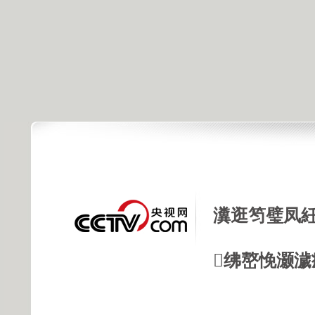
瀵逛笉璧凤紝
绋嶅悗灏濊