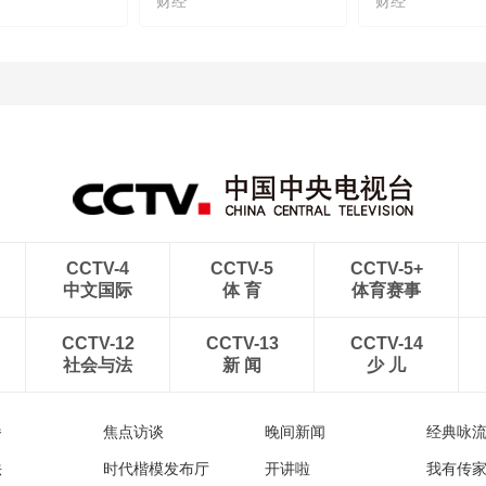
财经
财经
CCTV-4
CCTV-5
CCTV-5+
中文国际
体 育
体育赛事
CCTV-12
CCTV-13
CCTV-14
社会与法
新 闻
少 儿
播
焦点访谈
晚间新闻
经典咏
法
时代楷模发布厅
开讲啦
我有传