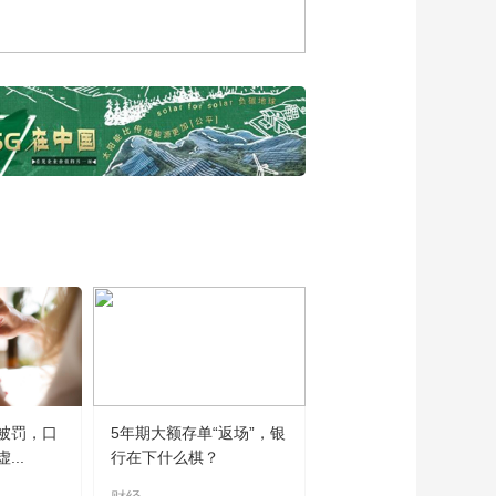
大会·开幕式及主论
坛》
02:55:53
[2022首届中国保险大
会]樊纲 主旨演讲：中
国经济波动与长期增
00:24:17
长
[2022首届中国保险大
会]周延礼 主题演讲：
发挥保险功能 保障实
00:17:14
体经济高质量发展
[2022首届中国保险大
会]王俊寿 主题演讲：
保险行业发展新格局
00:21:13
[2022首届中国保险大
会]曾光：后疫情时
代，构建健康中国新
00:25:41
格局
[2022首届中国保险大
被罚，口
5年期大额存单“返场”，银
会]武留信：重大慢病
..
行在下什么棋？
健康管理与商保发展
00:14:05
新机遇