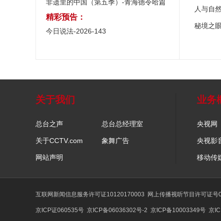
非遗里的中国（第五季）-青海德令哈篇
人与自
精彩预告：
秘境之
今日说法-2026-143
关于我们
业务
总台之声
总台总经理室
央视网
关于CCTV.com
象舞广告
央视影
网站声明
移动传
互联网新闻信息服务许可证10120170003
网上传播视听节目许可证号01
京ICP证060535号
京ICP备06036302号-2
京ICP备10003349号
京IC