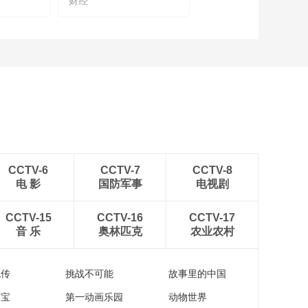
财经
[2022首届中国保险大
会]李晓林：健康保险
行业发展现状与未来
00:18:07
[2022首届中国保险大
会]《中国城市养老服
务需求报告(2022)》
00:14:07
发布
[2022首届中国保险大
会]严弘 主题演讲：保
险行业发展新格局
00:25:20
[2022首届中国保险大
CCTV-6
CCTV-7
CCTV-8
会]樊纲、李晓林、罗
电 影
国防军事
电视剧
胜 云顶对话：构建健
00:25:14
康老龄化社会
[2022首届中国保险大
CCTV-15
CCTV-16
CCTV-17
会]屠光绍 主旨演讲：
音 乐
奥林匹克
农业农村
二十大之后金融发展
00:34:34
展望
《2022首届中国保险
流传
挑战不可能
故事里的中国
大会》宣传片
家宝
第一动画乐园
动物世界
00:02:41