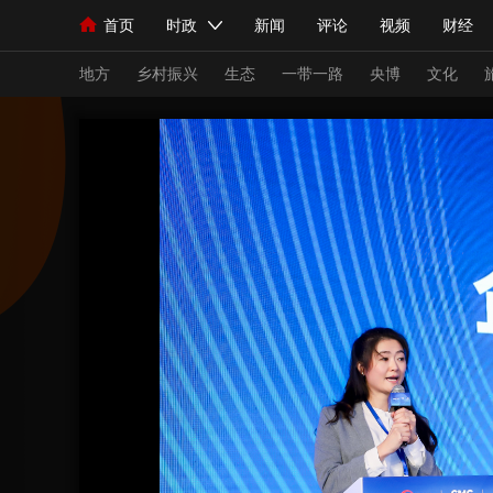
首页
时政
新闻
评论
视频
财经
人民领袖习近平
直播
海外频道
片库
iPanda
栏目大全
联播+
English
中国领导人
节目单
Монгол
听音
央视快评
微视频
习
地方
乡村振兴
生态
一带一路
央博
文化
总台春晚
网络春晚
共产党员网
秧纪录
新闻
国内
国际
评论
经济
军事
人民领袖习近平
联播+
热解读
天天学习
视频
小央视频
小央直播
直播中国
熊猫
现场
前线
比划
快看
蓝海中国
新兵
体育
直播
竞猜
2026年世界杯
2026
VIP会员
CCTV奥林匹克频道
生活体育大会