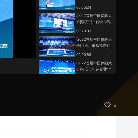
皮书》发布及阐释
00:06:24
艺术
汽车
数智
5G
产业+
[2022首届中国保险大
时尚
天气
才艺
网展
央央好物
会]李光熙：传统与现
代医疗危机的解决之
00:20:02
路
[2022首届中国保险大
会]《企业健康指数白
皮书》发布
00:00:56
[2022首届中国保险大
会]郭实：打造企业“全
周期健康管理”服务体
00:12:59
系
《2022首届中国保险
大会·科技分论坛》
02:44:58
5
《2022首届中国保险
大会·健康分论坛》
02:54:28
《2022首届中国保险