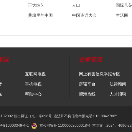
然
正大综艺
人口
国际艺
眼
典籍里的中国
中国诗词大会
生活圈
概况
更多链接
互联网电视
网上有害信息举报专区
音
手机电视
辟谣平台
法律顾问
媒
帮助中心
望海热线
人才招聘
02002 新出网证（京）字098号
违法和不良信息举报电话:010-88427865
P备10003349号-1
京公网安备 11000002000018号
京网文〔2024〕4690-2