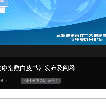
央博
非遗
文化
旅游
科普
健康
乐龄
阅读
云起
超级工厂
智敬中国
全民健康
颜选攻略
海洋
热播榜
总台企业白名单
业健康指数白皮书》发布及阐释
简介
《企业健康指数白皮书》