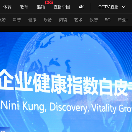
体育
教育
熊猫
直播中国
4K
CCTV.直播
式妙语
主持人
下载央视影音
热解读
天天学习
旅游
科普
健康
乐龄
阅读
艺术
数智
5G
产业+
纪录片网
国家大剧院
大型活动
科技
法治
文娱
人物
公益
图片
习式妙语
央视快评
央视网评
光华锐评
锋面
频道
VR/AR
4K专区
全景新闻
请入列
人生第一次
人生第二次
年冬奥会
CBA
NBA
中超
国足
国际足球
网球
综
体育江湖
文化体育
冰雪道路
足球道路