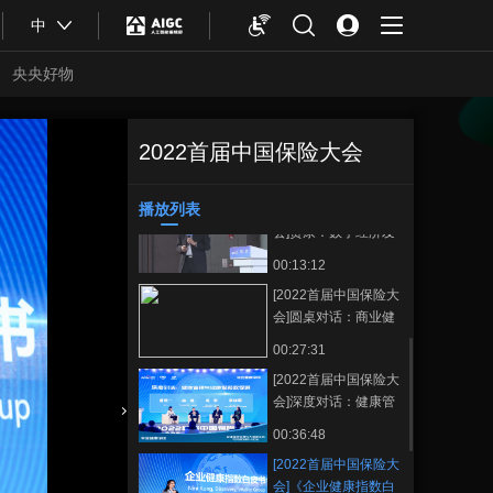
00:18:17
中
[2022首届中国保险大
会]袁颖晖：数字化转
央央好物
型
00:20:16
Faster,Higher,Stronger-
[2022首届中国保险大
Together
会]王和：保险与数据
2022首届中国保险大会
[2022首届中国保
正在播放
基础制度建设—“数据
00:21:05
险大会]《企业健康指数白皮
二十条”保险解读
书》发布及阐释
播放列表
[2022首届中国保险大
收藏
会]贾康：数字经济发
展趋势及其经济、社
00:13:12
会价值和兴利除弊的
[2022首届中国保险大
挑战
会]圆桌对话：商业健
康保险与健康管理的
00:27:31
融合趋势 郭实、武留
[2022首届中国保险大
信、范竹萍、黄钢、
会]深度对话：健康管
曾诚
理与健康保险双促进
合体育
亚冬会
00:36:48
林晟、周敬、夏晓霏
[2022首届中国保险大
会]《企业健康指数白