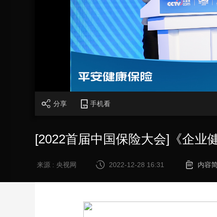
财经
教育
乡村振兴
生态环境
一带一路
大国智造
大国展会
大国保险
云顶对话
CCTV.节目官网
直播
节目单
栏目
片库
分享
手机看
[2022首届中国保险大会]《企
来源 : 央视网
2022-12-28 16:31
内容