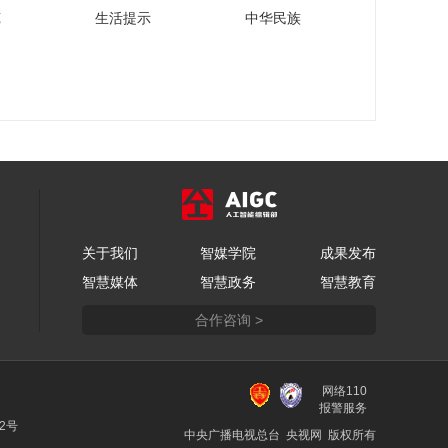
[2022首届中国保险大
苑
生活提示
中华民族
会]首届中国保险大会
即将召开 精英聚力共
00:03:51
探保险新格局
[2022首届中国保险大
会]《首届中国保险大
会健康分论坛》先导
00:01:08
片
关于我们
智媒学院
成果发布
智慧媒体
智慧政务
智慧教育
合作咨询 >
网络110
报警服务
22号
中央广播电视总台 央视网 版权所有