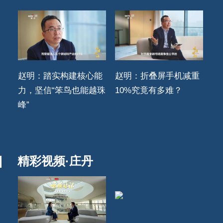
赵明：踏实构建核心能
赵明：折叠屏手机减重
力，坚信“笨鸟也能越珠
10%究竟有多难？
峰”
精彩视频·庄丹