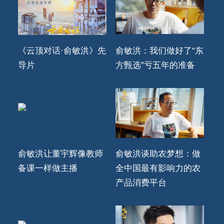
《云顶对话·俞敏洪》先
俞敏洪：我们做好了“东
导片
方甄选”亏五年的准备
俞敏洪让董宇辉像教师
俞敏洪谈助农梦想：做
备课一样做主播
全中国最有影响力的农
产品消费平台