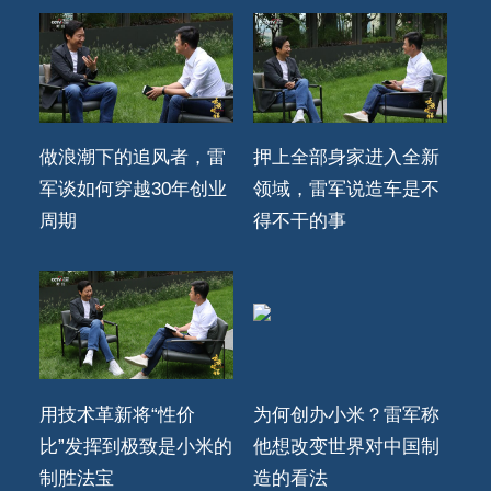
做浪潮下的追风者，雷
押上全部身家进入全新
军谈如何穿越30年创业
领域，雷军说造车是不
周期
得不干的事
用技术革新将“性价
为何创办小米？雷军称
比”发挥到极致是小米的
他想改变世界对中国制
制胜法宝
造的看法