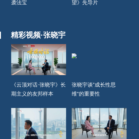
袭法宝
望》先导片
精彩视频·张晓宇
《云顶对话·张晓宇》长
张晓宇谈”成长性思
期主义的友邦样本
维“的重要性