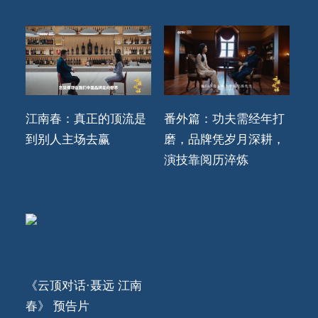
江南春：真正的顶流是
番外篇：功夫需经年打
到别人主场去赢
磨，品牌凭岁月深耕，
演技靠阅历淬炼
《云顶对话·聂远 江南
春》 预告片