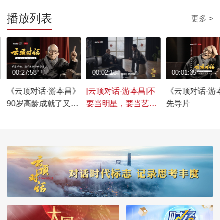
播放列表
更多 >
00:27:58
00:02:18
00:01:35
《云顶对话·游本昌》
[云顶对话·游本昌]不
《云顶对话·游
90岁高龄成就了又一
要当明星，要当艺术
先导片
个经典，游本昌的戏
方面的专门家
剧人生