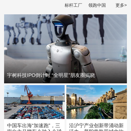
标杆工厂
领跑中国
更多>
宇树科技IPO倒计时 “全明星”朋友圈揭晓
中国车出海“加速跑”，三
沿沪宁产业创新带涌动新