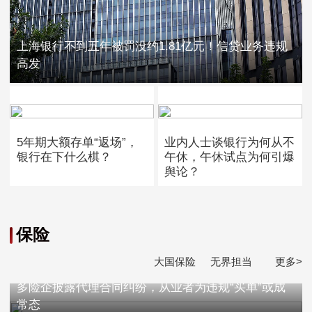
上海银行不到五年被罚没约1.81亿元！信贷业务违规
高发
5年期大额存单“返场”，
业内人士谈银行为何从不
银行在下什么棋？
午休，午休试点为何引爆
舆论？
保险
大国保险
无界担当
更多>
多险企披露代理合同纠纷，从业者为违规“买单”或成
常态