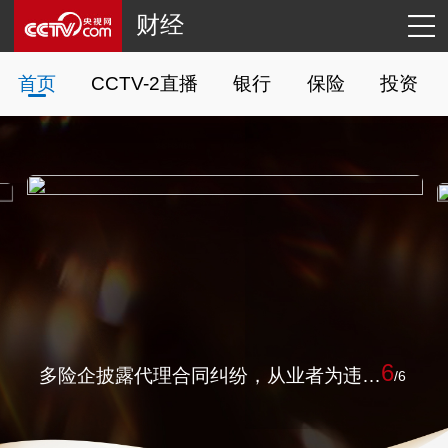
财经
首页
CCTV-2直播
银行
保险
投资
6
多险企披露代理合同纠纷，从业者为违规“买单”或成常态
/
6