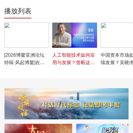
播放列表
00:04:27
00:03:23
00:03:08
[2026博鳌亚洲论坛
人工智能技术如何应
中国资本市场
特辑·风起博鳌]在不
用与发展？曾毅这样
续发展？吴晓
确定的世界里寻找确
说
说
定性