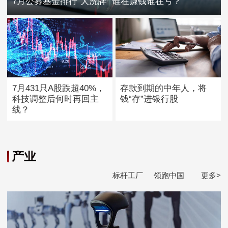
7月公募基金排行“大洗牌” 谁在赚钱谁在亏？
7月431只A股跌超40%，
存款到期的中年人，将
科技调整后何时再回主
钱“存”进银行股
线？
产业
标杆工厂
领跑中国
更多>