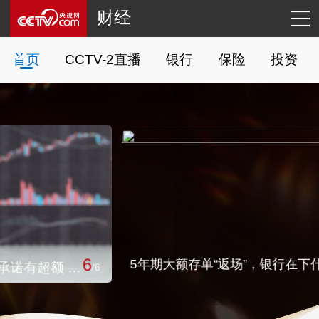
财经
首页
CCTV-2直播
银行
保险
投资
1
5年期大额存单“返场”，银行在下什么棋？
/
6