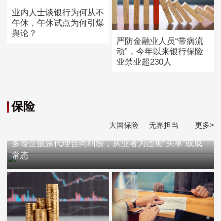
业内人士谈银行为何从不
午休，午休试点为何引爆
舆论？
严防金融业人员“带病流
动”，今年以来银行保险
业禁业超230人
保险
大国保险
无界担当
更多>
多险企披露代理合同纠纷，从业者为违规“买单”或成
常态