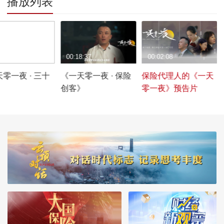
播放列表
8:15
00:18:37
00:02:08
零一夜 · 三十
《一天零一夜 · 保险
保险代理人的《一天
创客》
零一夜》预告片