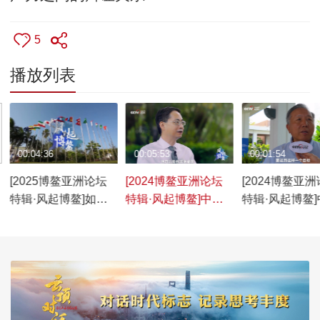
5
播放列表
00:04:36
00:05:53
00:01:54
[2025博鳌亚洲论坛
[2024博鳌亚洲论坛
[2024博鳌亚
特辑·风起博鳌]如何
特辑·风起博鳌]中国
特辑·风起博鳌
提高个人养老金账户
金融学会绿色金融专
人民大学国家
投资收益率？郑秉文
业委员会主任马骏谈
究院院长吴晓
这样说
绿色金融、可持续信
定和发展资本
息披露和新质生产力
增强民营企业
之间的辩证关系
路径