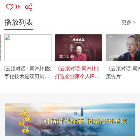
18
播放列表
更多 >
00:00:54
00:24:45
00:02:21
创
[云顶对话 · 周鸿祎]数
《云顶对话·周鸿祎》
《云顶对话·周
字化技术是双刃剑，
打造企业家个人IP
预告片
360有一支力量专门
是“不务正业”还是为
盯紧人工智能的安全
了助力公司发展？
问题