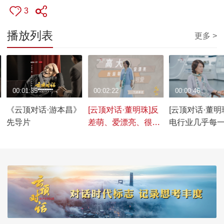
3
播放列表
更多 >
00:01:35
00:02:22
00:00:46
《云顶对话·游本昌》
[云顶对话·董明珠]反
[云顶对话·董明
先导片
差萌、爱漂亮、很可
电行业几乎每
爱……这是格力“95
业都挖过我的
后”员工心中的董明珠