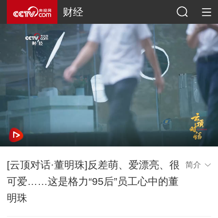
财经
[云顶对话·董明珠]反差萌、爱漂亮、很
简介
可爱……这是格力“95后”员工心中的董
明珠