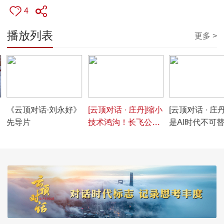
4
播放列表
更多 >
00:02:44
00:03:22
00:01:51
《云顶对话·刘永好》
[云顶对话 · 庄丹]缩小
[云顶对话 · 庄
先导片
技术鸿沟！长飞公司
是AI时代不可
在秘鲁的项目提高光
数据传送媒介 
纤渗透率 提升当地居
样评价空芯光
民生活幸福感
的颠覆性变革