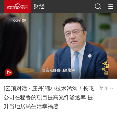
财经
[云顶对话 · 庄丹]缩小技术鸿沟！长飞
简介
公司在秘鲁的项目提高光纤渗透率 提
升当地居民生活幸福感