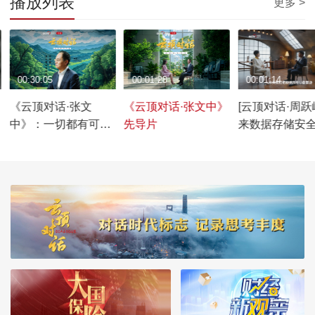
播放列表
更多 >
00:30:05
00:01:28
00:01:14
《云顶对话·张文
《云顶对话·张文中》
[云顶对话·周跃
中》：一切都有可能
先导片
来数据存储安
发生，一切也终将过
发展方向：数
去
走，偷走之后