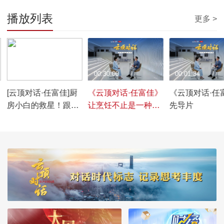
播放列表
更多 >
00:01:51
00:30:00
00:01:34
[云顶对话·任富佳]厨
《云顶对话·任富佳》
《云顶对话·任
房小白的救星！跟着
让烹饪不止是一种味
先导片
Roki学烹饪，老板电
道
器总裁任富佳带你体
验智能烹饪系统