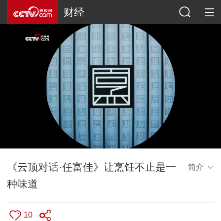
财经
《云顶对话·任富佳》让烹饪不止是一
简介
种味道
10