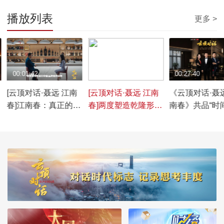
播放列表
更多 >
00:01:42
00:02:13
00:27:40
[云顶对话·聂远 江南
[云顶对话·聂远 江南
《云顶对话·聂
春]江南春：真正的顶
春]两度塑造乾隆形
南春》共品“时
流是到别人主场去赢
象，见证着聂远演技
道”
与心境的成长蜕变