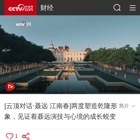
财经
[云顶对话·聂远 江南春]两度塑造乾隆形
简介
象，见证着聂远演技与心境的成长蜕变
1