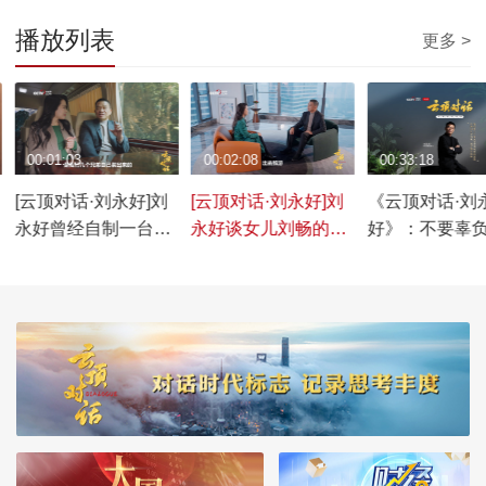
播放列表
更多 >
00:01:03
00:02:08
00:33:18
[云顶对话·刘永好]刘
[云顶对话·刘永好]刘
《云顶对话·刘
永好曾经自制一台小
永好谈女儿刘畅的传
好》：不要辜
型电视机
承
时代