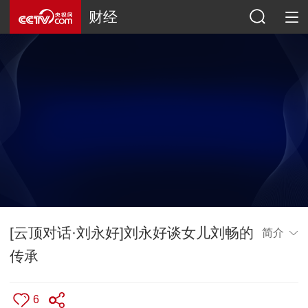
财经
[云顶对话·刘永好]刘永好谈女儿刘畅的
简介
传承
6