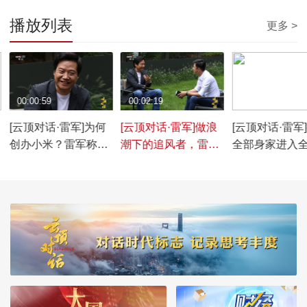
播放列表
更多 >
00:00:59
00:02:19
00:03:14
[云顶对话·雷军]为何
[云顶对话·雷军]做浪
[云顶对话·雷军
创办小米？雷军称他
潮下的追风者，雷军
全部身家进入
想改变世界对中国制
谈如何穿越30年创业
域，雷军说造
造的看法
周期
得不干的事