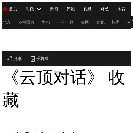
首页
时政
新闻
评论
视频
财经
体育
人民领袖习近平
直播
海外频道
片库
iPanda
栏目大全
联播+
English
中国领导人
节目单
Монгол
听音
央视快评
微视频
习式妙语
主持人
地方
乡村振兴
生态
一带一路
央博
文化
旅游
科
财经
总台春晚
网络春晚
共产党员网
秧纪录
纪录片网
分享
手机看
新闻
国内
国际
评论
经济
军事
科技
法
《云顶对话》
收
人民领袖习近平
联播+
热解读
天天学习
习式妙语
视频
小央视频
小央直播
直播中国
熊猫频道
V
藏
现场
前线
比划
快看
蓝海中国
新兵请入列
体育
直播
竞猜
2026年世界杯
2026年冬奥会
C
VIP会员
CCTV奥林匹克频道
生活体育大会
体育江湖