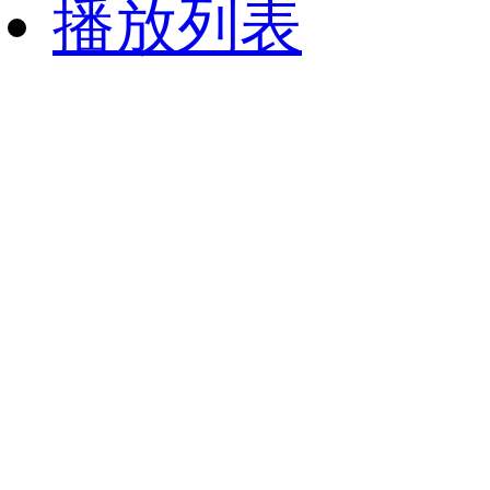
播放列表
财经
教育
乡村振兴
生态环境
一带一路
央博
大国智造
大国展会
大国保险
云顶对话
云起
超
CCTV.节目官网
直播
节目单
栏目
片库
热播榜