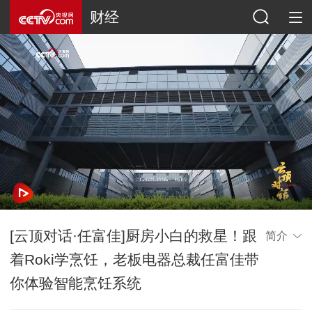
财经
[云顶对话·任富佳]厨房小白的救星！跟
简介
着Roki学烹饪，老板电器总裁任富佳带
你体验智能烹饪系统