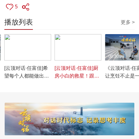
5
播放列表
更多 >
00:01:26
00:01:51
00:30:00
[云顶对话·任富佳]希
[云顶对话·任富佳]厨
《云顶对话·任
望每个人都能做出属
房小白的救星！跟着
让烹饪不止是
于自己的那道菜！任
Roki学烹饪，老板电
道
富佳谈研发烹饪大模
器总裁任富佳带你体
型初心
验智能烹饪系统