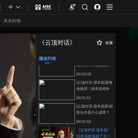
00:01:02
中
[云顶对话·游本昌]游本
昌：“演”是我的专业
央央好物
性，“员”是我的基本职
00:02:18
务
[云顶对话·游本昌]游本
昌谈“不响”：不响是无
《云顶对话》
收藏
《云顶对话·游本
正在播放
言，但不等于没内容
00:02:18
昌》90岁高龄成就了又一个经
典，游本昌的戏剧人生
播放列表
《云顶对话》秉持客
观理性，用有温度的
情怀聚焦行业优秀人
00:03:00
才
[云顶对话·游本昌]替角
色抱屈！游本昌戏外
谈“爷叔”
00:01:51
[云顶对话·游本昌]和胡
歌合作是什么感受？
什么原因让游本昌直
合体育
亚冬会
00:01:02
呼“很喜欢”
《云顶对话·游本昌》
90岁高龄成就了又一