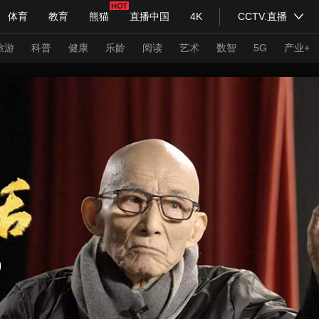
体育
教育
熊猫
直播中国
4K
CCTV.直播
式妙语
主持人
下载央视影音
热解读
天天学习
旅游
科普
健康
乐龄
阅读
艺术
数智
5G
产业+
纪录片网
国家大剧院
大型活动
科技
法治
文娱
人物
公益
图片
习式妙语
央视快评
央视网评
光华锐评
锋面
频道
VR/AR
4K专区
全景新闻
请入列
人生第一次
人生第二次
年冬奥会
CBA
NBA
中超
国足
国际足球
网球
综
体育江湖
文化体育
冰雪道路
足球道路