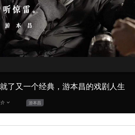
央博
非遗
文化
旅游
科普
健康
乐龄
阅读
云起
超级工厂
智敬中国
全民健康
颜选攻略
海洋
热播榜
总台企业白名单
成就了又一个经典，游本昌的戏剧人生
简介
游本昌