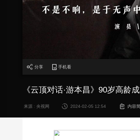
财经
教育
乡村振兴
生态环境
一带一路
大国智造
大国展会
大国保险
云顶对话
CCTV.节目官网
直播
节目单
栏目
片库
分享
手机看
《云顶对话·游本昌》90岁高龄
来源 : 央视网
2024-02-05 12:54
内容