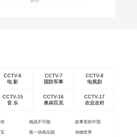
财经
[云顶对话·英特尔]成都
工厂采取多项节能措
施 去年节约用水830
00:02:31
万加仑
[云顶对话·英特尔]助盲
跑盲友：内心最大的
改变就是越来越自信
00:02:59
了
[云顶对话·英特尔]践
行“科技向善”理念 通
过AI技术保护濒危动
00:02:26
物
[云顶对话·英特尔]庄秉
CCTV-6
CCTV-7
CCTV-8
翰：到2030年 英特尔
电 影
国防军事
电视剧
将用100%的绿色能源
00:01:54
做产品生产
[云顶对话·英特尔]合作
CCTV-15
CCTV-16
CCTV-17
伙伴：可持续发展是
音 乐
奥林匹克
农业农村
一个双向奔赴，多方
00:03:38
获益的过程
《云顶对话·英特尔》
流传
挑战不可能
故事里的中国
用有温度的科技，拥
抱可持续的世界
家宝
第一动画乐园
动物世界
00:29:36