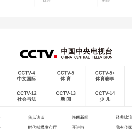
财经
财经
CCTV-4
CCTV-5
CCTV-5+
中文国际
体 育
体育赛事
CCTV-12
CCTV-13
CCTV-14
社会与法
新 闻
少 儿
播
焦点访谈
晚间新闻
经典咏
法
时代楷模发布厅
开讲啦
我有传