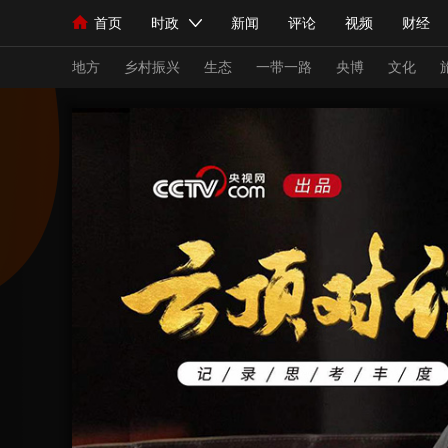
首页
时政
新闻
评论
视频
财经
人民领袖习近平
直播
海外频道
片库
iPanda
栏目大全
联播+
English
中国领导人
节目单
Монгол
听音
央视快评
微视频
习
地方
乡村振兴
生态
一带一路
央博
文化
总台春晚
网络春晚
共产党员网
秧纪录
新闻
国内
国际
评论
经济
军事
人民领袖习近平
联播+
热解读
天天学习
视频
小央视频
小央直播
直播中国
熊猫
现场
前线
比划
快看
蓝海中国
新兵
体育
直播
竞猜
2026年世界杯
2026
VIP会员
CCTV奥林匹克频道
生活体育大会