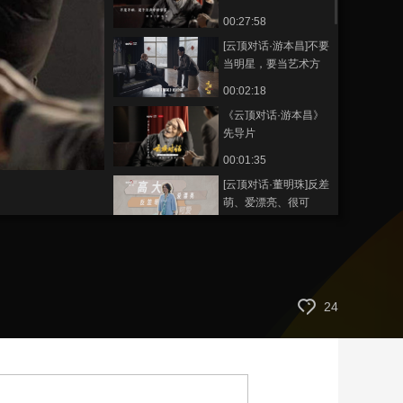
个经典，游本昌的戏
00:27:58
艺术
汽车
数智
5G
产业+
剧人生
[云顶对话·游本昌]不要
时尚
天气
才艺
网展
央央好物
当明星，要当艺术方
面的专门家
00:02:18
《云顶对话·游本昌》
先导片
00:01:35
[云顶对话·董明珠]反差
萌、爱漂亮、很可
爱……这是格力“95
00:02:22
后”员工心中的董明珠
[云顶对话·董明珠]家电
行业几乎每一个企业
都挖过我的人
00:00:46
24
[云顶对话·董明珠]企业
的管理没有和气二
字，只有严谨
00:00:56
[云顶对话·董明珠]工业