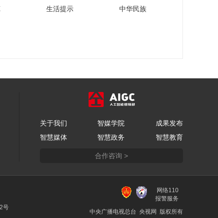
《云顶对话·英特尔》
苑
生活提示
中华民族
先导片
00:02:08
《云顶对话·赵明》从
华为独立后，荣耀如
何开启全新的品牌之
00:34:04
路？
[云顶对话·赵明]踏实构
建核心能力，坚信“笨
鸟也能越珠峰”
00:01:45
[云顶对话·赵明]折叠屏
关于我们
智媒学院
成果发布
手机减重10%有多
智慧媒体
智慧政务
智慧教育
难？
00:01:44
合作咨询 >
《云顶对话·赵明》先
导片
00:02:07
网络110
[云顶对话·雷军]成功只
报警服务
靠聪明和勤奋是不够
22号
中央广播电视总台 央视网 版权所有
的，要顺势而为