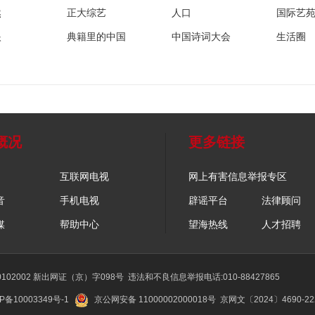
然
正大综艺
人口
国际艺
眼
典籍里的中国
中国诗词大会
生活圈
概况
更多链接
互联网电视
网上有害信息举报专区
音
手机电视
辟谣平台
法律顾问
媒
帮助中心
望海热线
人才招聘
02002 新出网证（京）字098号
违法和不良信息举报电话:010-88427865
P备10003349号-1
京公网安备 11000002000018号
京网文〔2024〕4690-2