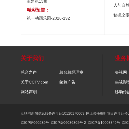
主角第13集
人与自
精彩预告：
秘境之
第一动画乐园-2026-192
关于我们
业务
总台之声
总台总经理室
央视网
关于CCTV.com
象舞广告
央视影
网站声明
移动传
互联网新闻信息服务许可证10120170003
网上传播视听节目许可证号01
京ICP证060535号
京ICP备06036302号-2
京ICP备10003349号
京IC