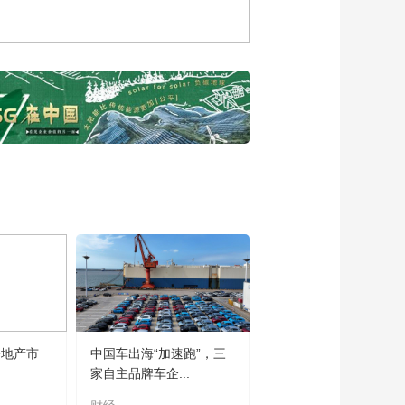
精神就是吃亏精神，
董明珠为何这样认为
00:01:19
[云顶对话·董明珠]有一
句话，让董明珠在心
里牢牢记了19年
00:01:01
《云顶对话·董明珠》
制造业要有一种“吃亏
精神”
00:27:54
《云顶对话·董明珠》
先导片
00:01:23
[云顶对话·英特尔]以可
持续的计算，通往可
持续的未来
00:01:30
[云顶对话·英特尔]庄秉
房地产市
中国车出海“加速跑”，三
翰：我们一直在思考
家自主品牌车企...
如何在对自然索取的
00:03:00
同时，也能回馈自然