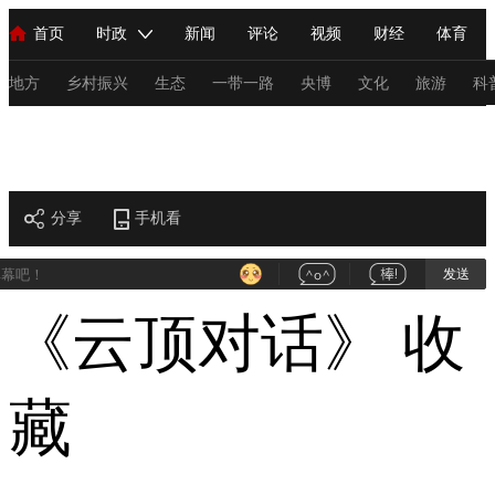
首页
时政
新闻
评论
视频
财经
体育
人民领袖习近平
直播
海外频道
片库
iPanda
栏目大全
联播+
English
中国领导人
节目单
Монгол
听音
央视快评
微视频
习式妙语
主持人
地方
乡村振兴
生态
一带一路
央博
文化
旅游
科
财经
总台春晚
网络春晚
共产党员网
秧纪录
纪录片网
分享
手机看
新闻
国内
国际
评论
经济
军事
科技
法
发送
人民领袖习近平
联播+
热解读
天天学习
习式妙语
《云顶对话》
收
视频
小央视频
小央直播
直播中国
熊猫频道
V
现场
前线
比划
快看
蓝海中国
新兵请入列
藏
体育
直播
竞猜
2026年世界杯
2026年冬奥会
C
VIP会员
CCTV奥林匹克频道
生活体育大会
体育江湖