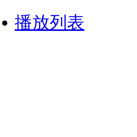
财经
教育
乡村振兴
生态环境
一带一路
央博
播放列表
大国智造
大国展会
大国保险
云顶对话
云起
超
CCTV.节目官网
直播
节目单
栏目
片库
收视榜