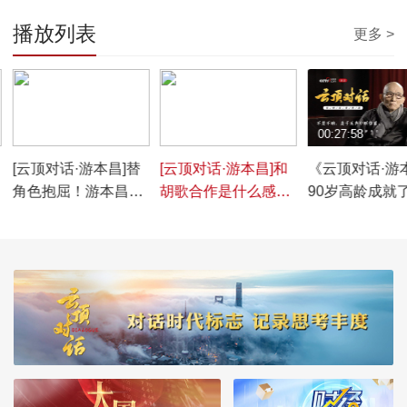
播放列表
更多 >
00:01:51
00:01:02
00:27:58
[云顶对话·游本昌]替
[云顶对话·游本昌]和
《云顶对话·游
角色抱屈！游本昌戏
胡歌合作是什么感
90岁高龄成就
外谈“爷叔”
受？什么原因让游本
个经典，游本
昌直呼“很喜欢”
剧人生