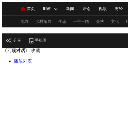
首页
时政
新闻
评论
视频
财经
人民领袖习近平
直播
海外频道
片库
iPanda
栏目大全
联播+
English
中国领导人
节目单
Монгол
听音
央视快评
微视频
习
地方
乡村振兴
生态
一带一路
央博
文化
财经
分享
总台春晚
手机看
网络春晚
共产党员网
秧纪录
《云顶对话》
收藏
播放列表
新闻
国内
国际
评论
经济
军事
人民领袖习近平
联播+
热解读
天天学习
视频
小央视频
小央直播
直播中国
熊猫
现场
前线
比划
快看
蓝海中国
新兵
体育
直播
竞猜
2026年世界杯
2026年
VIP会员
CCTV奥林匹克频道
生活体育大会