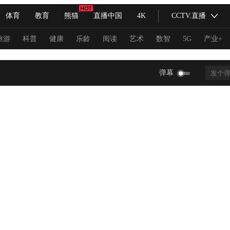
体育
教育
熊猫
直播中国
4K
CCTV.直播
式妙语
主持人
下载央视影音
热解读
天天学习
旅游
科普
健康
乐龄
阅读
艺术
数智
5G
产业+
纪录片网
国家大剧院
大型活动
弹幕
科技
法治
文娱
人物
公益
图片
习式妙语
央视快评
央视网评
光华锐评
锋面
频道
VR/AR
4K专区
全景新闻
请入列
人生第一次
人生第二次
冬奥会
CBA
NBA
中超
国足
国际足球
网球
综
体育江湖
文化体育
冰雪道路
足球道路