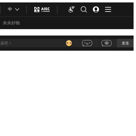
中
央央好物
发送
合体育
亚冬会