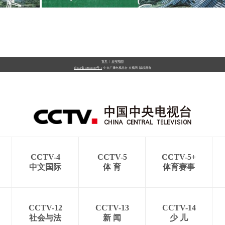
首页
|
全站地图
京ICP备10003349号-1
中央广播电视总台
央视网
版权所有
CCTV-4
CCTV-5
CCTV-5+
中文国际
体 育
体育赛事
CCTV-12
CCTV-13
CCTV-14
社会与法
新 闻
少 儿