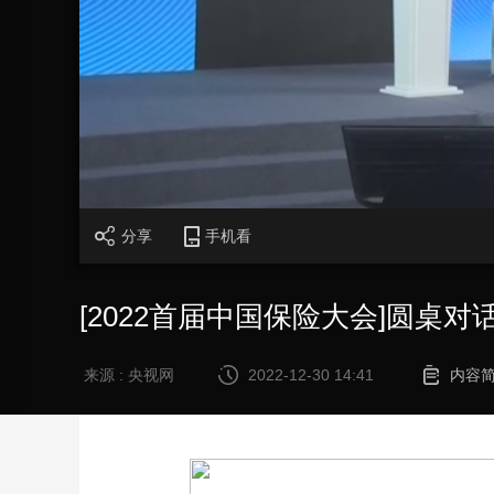
财经
教育
乡村振兴
生态环境
一带一路
大国智造
大国展会
大国保险
云顶对话
CCTV.节目官网
直播
节目单
栏目
片库
分享
手机看
[2022首届中国保险大会]圆
来源 : 央视网
2022-12-30 14:41
内容