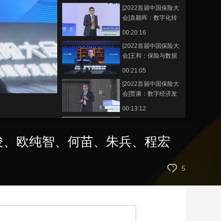
[2022首届中国保险大
艺术
汽车
数智
5G
产业+
会]袁颖晖：数字化转
型
时尚
天气
才艺
网展
央央好物
00:20:16
Faster,Higher,Stronger-
[2022首届中国保险大
Together
会]王和：保险与数据
基础制度建设—“数据
00:21:05
二十条”保险解读
[2022首届中国保险大
会]贾康：数字经济发
展趋势及其经济、社
00:13:12
会价值和兴利除弊的
[2022首届中国保险大
挑战
会]圆桌对话：商业健
英俊、欧纯智、何苗、朱兵、程宏
康保险与健康管理的
00:27:31
融合趋势 郭实、武留
[2022首届中国保险大
信、范竹萍、黄钢、
5
会]深度对话：健康管
曾诚
理与健康保险双促进
00:36:48
林晟、周敬、夏晓霏
[2022首届中国保险大
会]《企业健康指数白
皮书》发布及阐释