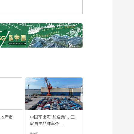
00:06:24
[2022首届中国保险大
会]李光熙：传统与现
代医疗危机的解决之
00:20:02
路
[2022首届中国保险大
会]《企业健康指数白
皮书》发布
00:00:56
[2022首届中国保险大
会]郭实：打造企业“全
周期健康管理”服务体
00:12:59
系
《2022首届中国保险
大会·科技分论坛》
02:44:58
《2022首届中国保险
大会·健康分论坛》
02:54:28
房地产市
中国车出海“加速跑”，三
家自主品牌车企...
《2022首届中国保险
大会·开幕式及主论