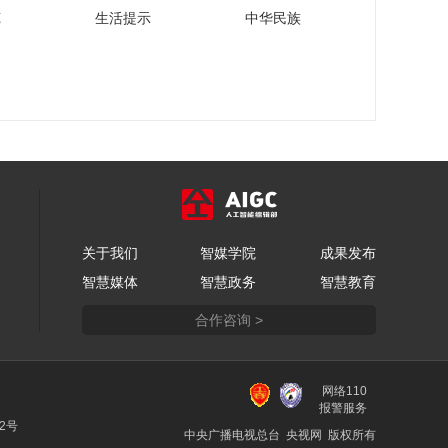
会]李晓林：健康保险
苑
生活提示
中华民族
行业发展现状与未来
00:18:07
[2022首届中国保险大
会]《中国城市养老服
务需求报告(2022)》
00:14:07
发布
[2022首届中国保险大
会]严弘 主题演讲：保
险行业发展新格局
00:25:20
[2022首届中国保险大
会]樊纲、李晓林、罗
关于我们
智媒学院
胜 云顶对话：构建健
成果发布
00:25:14
康老龄化社会
智慧媒体
智慧政务
智慧教育
[2022首届中国保险大
会]屠光绍 主旨演讲：
合作咨询 >
二十大之后金融发展
00:34:34
展望
《2022首届中国保险
大会》宣传片
网络110
报警服务
00:02:41
22号
中央广播电视总台 央视网 版权所有
[2022首届中国保险大