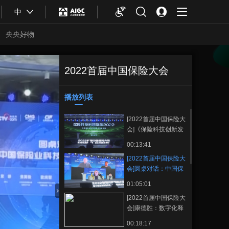
中
央央好物
2022首届中国保险大会
[2022首届中国保
正在播放
险大会]圆桌对话：中国保险业
科技创新服务案例 焦英俊、欧
播放列表
收藏
纯智、何苗、朱兵、程宏
[2022首届中国保险大
会]《保险科技创新发
展指数》发布
00:13:41
[2022首届中国保险大
会]圆桌对话：中国保
险业科技创新服务案
01:05:01
例 焦英俊、欧纯智、
[2022首届中国保险大
何苗、朱兵、程宏
合体育
亚冬会
会]康德胜：数字化释
放保险业发展新动力
00:18:17