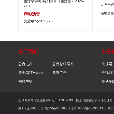
生活早参考-特别节目（生活圈）2026-
人与自
213
秘境之
精彩预告：
文脉春秋-2025-25
关于我们
业务
总台之声
总台总经理室
央视网
关于CCTV.com
象舞广告
央视影
网站声明
移动传
互联网新闻信息服务许可证10120170003
网上传播视听节目许可证号01
京ICP证060535号
京ICP备06036302号-2
京ICP备10003349号
京IC