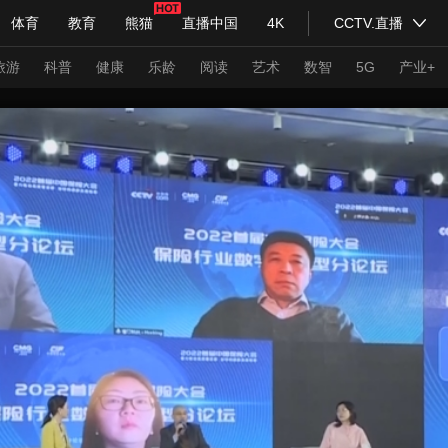
体育
教育
熊猫
直播中国
4K
CCTV.直播
式妙语
主持人
下载央视影音
热解读
天天学习
旅游
科普
健康
乐龄
阅读
艺术
数智
5G
产业+
纪录片网
国家大剧院
大型活动
科技
法治
文娱
人物
公益
图片
习式妙语
央视快评
央视网评
光华锐评
锋面
频道
VR/AR
4K专区
全景新闻
请入列
人生第一次
人生第二次
年冬奥会
CBA
NBA
中超
国足
国际足球
网球
综
体育江湖
文化体育
冰雪道路
足球道路