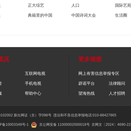
然
正大综艺
人口
国际艺
眼
典籍里的中国
中国诗词大会
生活圈
概况
更多链接
互联网电视
网上有害信息举报专区
音
手机电视
辟谣平台
法律顾问
媒
帮助中心
望海热线
人才招聘
02002 新出网证（京）字098号
违法和不良信息举报电话:010-88427865
P备10003349号-1
京公网安备 11000002000018号
京网文〔2024〕4690-2