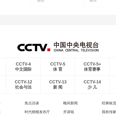
财经
财经
CCTV-4
CCTV-5
CCTV-5+
中文国际
体 育
体育赛事
CCTV-12
CCTV-13
CCTV-14
社会与法
新 闻
少 儿
播
焦点访谈
晚间新闻
经典咏
法
时代楷模发布厅
开讲啦
我有传