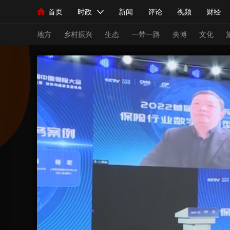
首页
时政
新闻
评论
视频
财经
人民领袖习近平
直播
海外频道
片库
iPanda
栏目大全
联播+
English
中国领导人
节目单
Монгол
听音
央视快评
微视频
习
地方
乡村振兴
生态
一带一路
央博
文化
总台春晚
网络春晚
共产党员网
秧纪录
新闻
国内
国际
评论
经济
军事
人民领袖习近平
联播+
热解读
天天学习
视频
小央视频
小央直播
直播中国
熊猫
现场
前线
比划
快看
蓝海中国
新兵
体育
直播
竞猜
2026年世界杯
2026
VIP会员
CCTV奥林匹克频道
生活体育大会