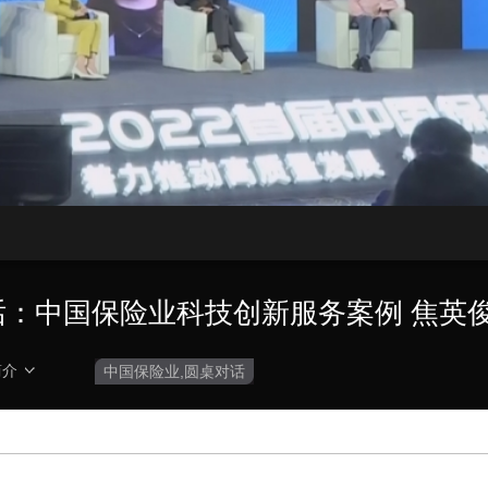
央博
非遗
文化
旅游
科普
健康
乐龄
阅读
云起
超级工厂
智敬中国
全民健康
颜选攻略
海洋
热播榜
总台企业白名单
桌对话：中国保险业科技创新服务案例 焦
简介
中国保险业,圆桌对话