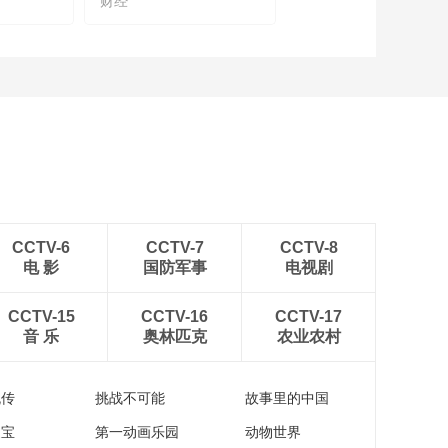
财经
坛》
02:55:53
[2022首届中国保险大
会]樊纲 主旨演讲：中
国经济波动与长期增
00:24:17
长
[2022首届中国保险大
会]周延礼 主题演讲：
发挥保险功能 保障实
00:17:14
体经济高质量发展
[2022首届中国保险大
会]王俊寿 主题演讲：
保险行业发展新格局
CCTV-6
CCTV-7
CCTV-8
00:21:13
电 影
国防军事
电视剧
[2022首届中国保险大
会]曾光：后疫情时
CCTV-15
CCTV-16
代，构建健康中国新
CCTV-17
00:25:41
音 乐
奥林匹克
格局
农业农村
[2022首届中国保险大
会]武留信：重大慢病
健康管理与商保发展
流传
挑战不可能
故事里的中国
00:14:05
新机遇
[2022首届中国保险大
家宝
第一动画乐园
动物世界