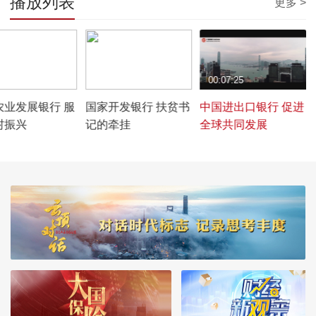
播放列表
更多 >
4:43
00:05:09
00:07:25
农业发展银行 服
国家开发银行 扶贫书
中国进出口银行 促进
村振兴
记的牵挂
全球共同发展