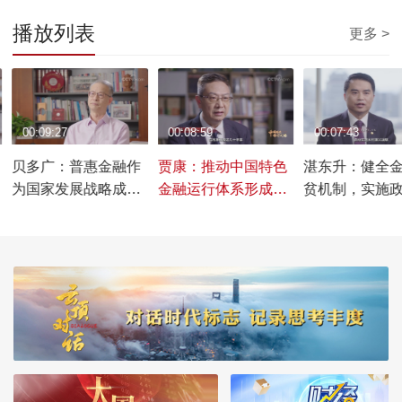
播放列表
更多 >
00:09:27
00:08:59
00:07:43
贝多广：普惠金融作
贾康：推动中国特色
湛东升：健全
为国家发展战略成果
金融运行体系形成任
贫机制，实施
显著
重道远
金融扶贫战略